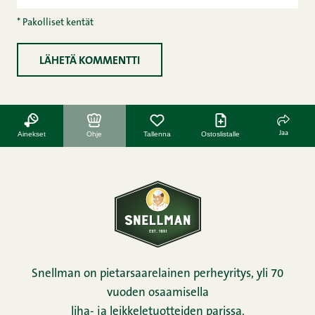
* Pakolliset kentät
Jaa
Ainekset
Ohje
Tallenna
Ostoslistalle
Snellman on pietarsaarelainen perheyritys, yli 70
vuoden osaamisella
liha- ja leikkeletuotteiden parissa.