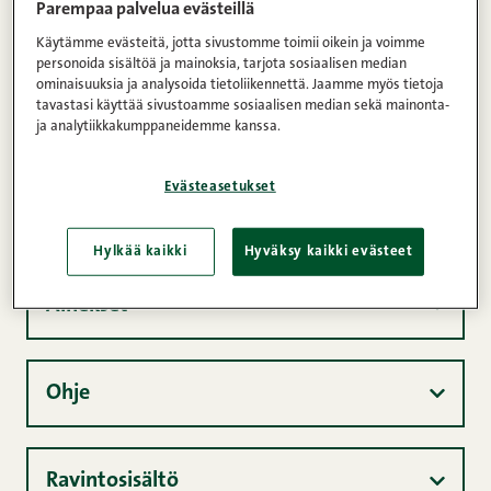
grillattua naudanrintaa,
Parempaa palvelua evästeillä
porkkanapyrettä ja
Käytämme evästeitä, jotta sivustomme toimii oikein ja voimme
burgundinkastiketta
personoida sisältöä ja mainoksia, tarjota sosiaalisen median
ominaisuuksia ja analysoida tietoliikennettä. Jaamme myös tietoja
tavastasi käyttää sivustoamme sosiaalisen median sekä mainonta-
Kommentit
ja analytiikkakumppaneidemme kanssa.
1
2
3
4
5
Kunnon pekoni 150 g
Evästeasetukset
30min
4
Helppo
Hylkää kaikki
Hyväksy kaikki evästeet
Ainekset
Ohje
Ravintosisältö