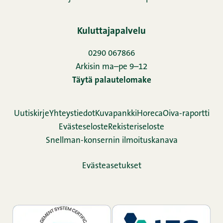
Kuluttajapalvelu
0290 067866
Arkisin ma–pe 9–12
Täytä palautelomake
Uutiskirje
Yhteystiedot
Kuvapankki
Horeca
Oiva-raportti
Evästeseloste
Rekisteriseloste
Snellman-konsernin ilmoituskanava
Evästeasetukset