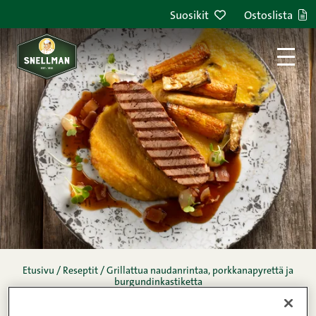
Siirry sisältöön
Suosikit
Ostoslista
Etusivu
/
Reseptit
/
Grillattua naudanrintaa, porkkanapyrettä ja
burgundinkastiketta