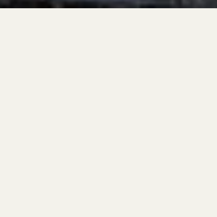
kom
Arvioi resepti
Kommentti
*