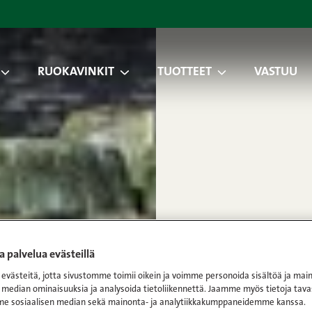
RUOKAVINKIT
TUOTTEET
VASTUU
 palvelua evästeillä
västeitä, jotta sivustomme toimii oikein ja voimme personoida sisältöä ja main
 median ominaisuuksia ja analysoida tietoliikennettä. Jaamme myös tietoja tava
e sosiaalisen median sekä mainonta- ja analytiikkakumppaneidemme kanssa.