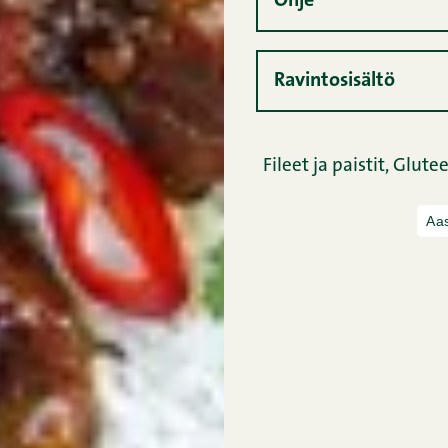
Ohje
Ravintosisältö
Fileet ja paistit,
Glutee
Aas