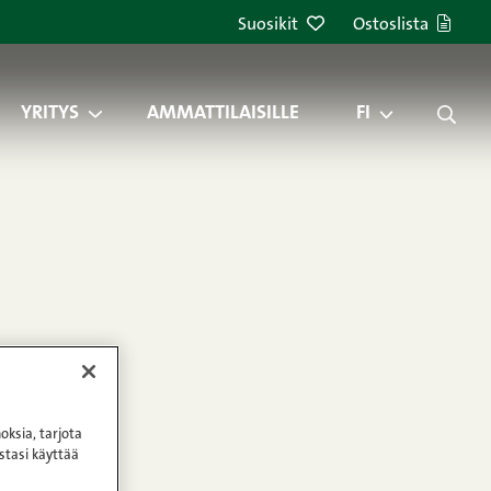
Suosikit
Ostoslista
YRITYS
AMMATTILAISILLE
FI
oksia, tarjota
stasi käyttää