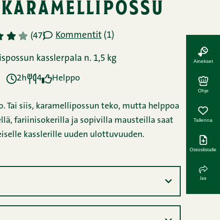
 karamellipossu
Kommentit
(1)
3
4
5
(47)
spossun kasslerpala n. 1,5 kg
Ainekset
2h
4
Helppo
Ohje
. Tai siis, karamellipossun teko, mutta helppoa
ä, fariinisokerilla ja sopivilla mausteilla saat
Tallenna
iselle kasslerille uuden ulottuvuuden.
Ostoslistalle
Jaa