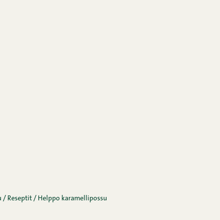
u
/
Reseptit
/
Helppo karamellipossu