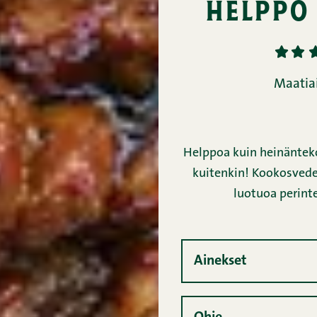
helppo
1
2
Maatiai
Helppoa kuin heinänteko
kuitenkin! Kookosvedell
luotuoa perinte
Ainekset