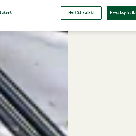
tukset
Hylkää kaikki
Hyväksy kaik