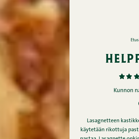
Etus
help
1
2
3
Kunnon na
Lasagnetteen kastikke
käytetään rikottuja past
pastaa. Lasagnette onki