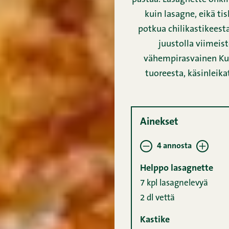
kuin
lasagne
, eikä ti
potkua chilikastikeesta
juustolla viimeist
vähempirasvainen Kun
tuoreesta, käsinleik
Ainekset
4 annosta
Helppo lasagnette
7 kpl
lasagnelevyä
2 dl
vettä
Kastike