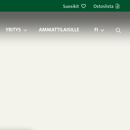
Suosikit
Ostoslista
YRITYS
AMMATTILAISILLE
FI