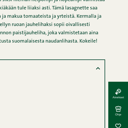
skiäkään tule liiaksi asti. Tämä lasagnette saa
 ja makua tomaateista ja yrteistä. Kermalla ja
ellyn ruoan jauhelihaksi sopii oivallisesti
non paistijauheliha, joka valmistetaan aina
atusta suomalaisesta naudanlihasta. Kokeile!
Ainekset
Ohje