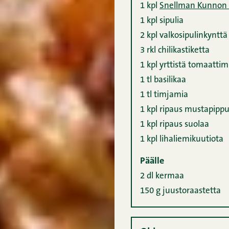
1 kpl
Snellman Kunnon n
1 kpl
sipulia
2 kpl
valkosipulinkynttä
3 rkl
chilikastiketta
1 kpl
yrttistä tomaatti
1 tl
basilikaa
1 tl
timjamia
1 kpl
ripaus mustapippu
1 kpl
ripaus suolaa
1 kpl
lihaliemikuutiota
Päälle
2 dl
kermaa
150 g
juustoraastetta