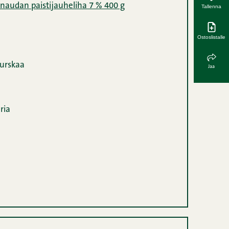
audan paistijauheliha 7 % 400 g
Tallenna
Ostoslistalle
murskaa
Jaa
ria