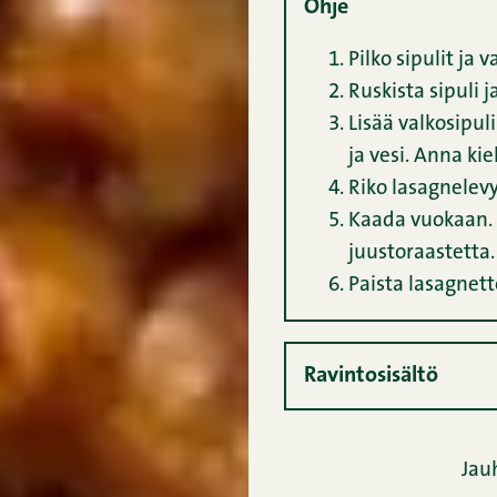
Ohje
Pilko sipulit ja 
Ruskista sipuli 
Lisää valkosipul
ja vesi. Anna ki
Riko lasagnelevy
Kaada vuokaan. 
juustoraastetta.
Paista lasagnett
Ravintosisältö
Jau