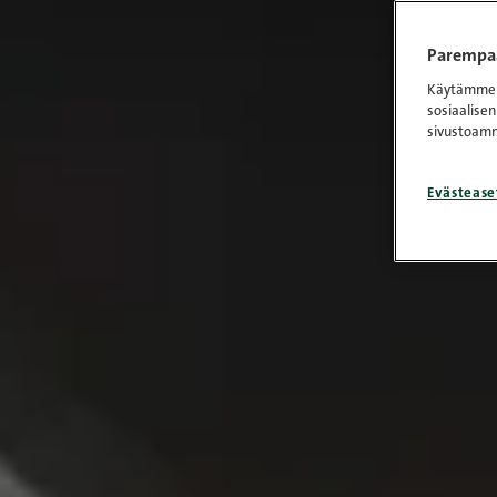
Parempaa
Käytämme e
sosiaalisen
sivustoamm
Evästease