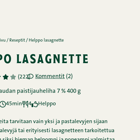
ivu
/
Reseptit
/
Helppo lasagnette
po lasagnette
Kommentit
(2)
4
5
(222)
udan paistijauheliha 7 % 400 g
45min
4
Helppo
ita tarvitaan vain yksi ja pastalevyjen sijaan
alevyjä tai erityisesti lasagnetteen tarkoitettua
n siksi hieman helpompi ja nopeampi valmistaa