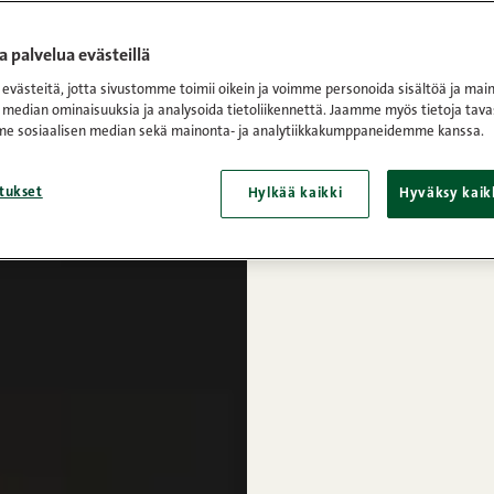
 palvelua evästeillä
västeitä, jotta sivustomme toimii oikein ja voimme personoida sisältöä ja main
 median ominaisuuksia ja analysoida tietoliikennettä. Jaamme myös tietoja tava
e sosiaalisen median sekä mainonta- ja analytiikkakumppaneidemme kanssa.
tukset
Hylkää kaikki
Hyväksy kaik