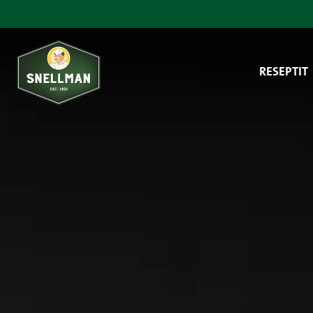
Siirry sisältöön
RESEPTIT