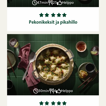
47min
25
Helppo
1
2
3
4
5
Pekonikeksit ja pikahillo
30min
4
Helppo
1
2
3
4
5