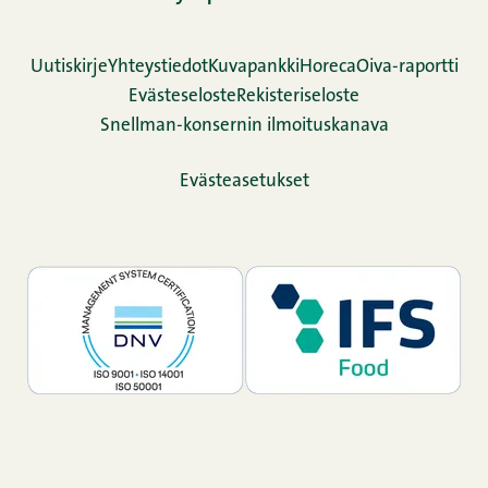
Uutiskirje
Yhteystiedot
Kuvapankki
Horeca
Oiva-raportti
Evästeseloste
Rekisteriseloste
Snellman-konsernin ilmoituskanava
Evästeasetukset