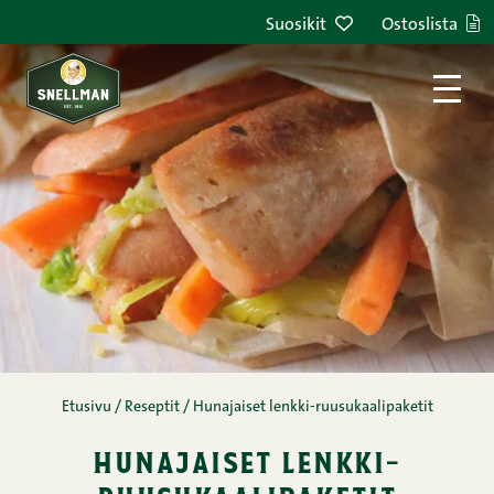
Siirry sisältöön
Suosikit
Ostoslista
Etusivu
/
Reseptit
/
Hunajaiset lenkki-ruusukaalipaketit
hunajaiset lenkki-