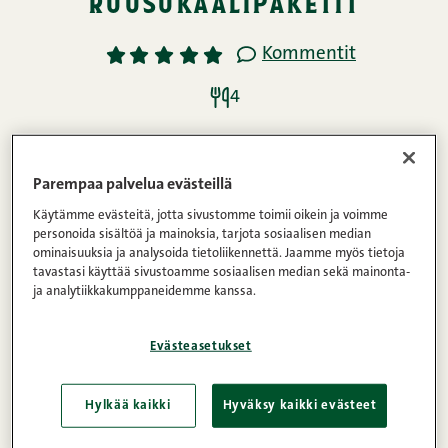
ruusukaalipaketit
Kommentit
1
2
3
4
5
4
Ainekset
Parempaa palvelua evästeillä
Käytämme evästeitä, jotta sivustomme toimii oikein ja voimme
personoida sisältöä ja mainoksia, tarjota sosiaalisen median
Ohje
ominaisuuksia ja analysoida tietoliikennettä. Jaamme myös tietoja
tavastasi käyttää sivustoamme sosiaalisen median sekä mainonta-
ja analytiikkakumppaneidemme kanssa.
Tämä resepti oli mukana All Natural -
Evästeasetukset
reseptikilpailussa, jossa haastoimme 9
ruokabloggaajaa kehittämään oman, täysin
Hylkää kaikki
Hyväksy kaikki evästeet
lisäaineettoman reseptin valitsemastaan All
Natural -tuotteesta. Tämän reseptin teki