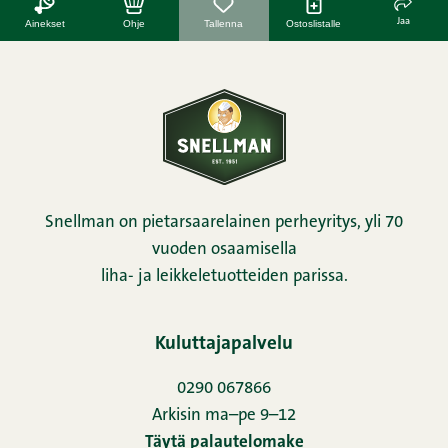
Jaa
Ainekset
Ohje
Tallenna
Ostoslistalle
Snellman on pietarsaarelainen perheyritys, yli 70
vuoden osaamisella
liha- ja leikkeletuotteiden parissa.
Kuluttajapalvelu
0290 067866
Arkisin ma–pe 9–12
Täytä palautelomake