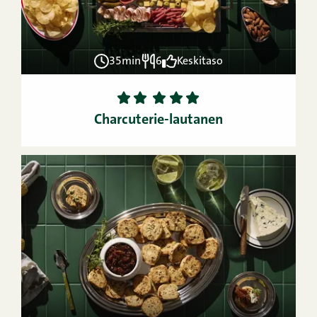
35min
6
Keskitaso
1
2
3
4
5
Charcuterie-lautanen