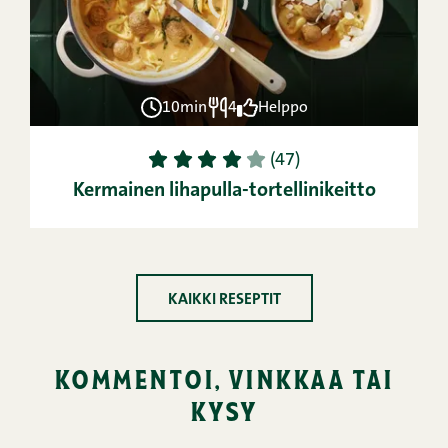
10min
4
Helppo
1
2
3
4
5
(47)
Kermainen lihapulla-tortellinikeitto
KAIKKI RESEPTIT
kommentoi, vinkkaa tai
kysy