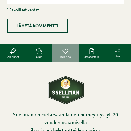
* Pakolliset kentät
Jaa
Ainekset
Ohje
Tallenna
Ostoslistalle
Snellman on pietarsaarelainen perheyritys, yli 70
vuoden osaamisella
liha- ja leikkeletuotteiden parissa.