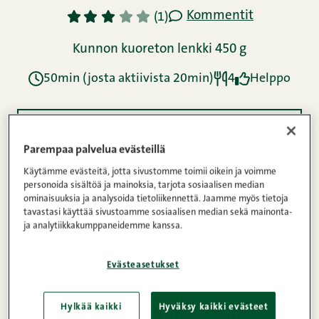
Kommentit
1
2
3
4
5
(1)
Kunnon kuoreton lenkki 450 g
50min (josta aktiivista 20min)
4
Helppo
Ainekset
Parempaa palvelua evästeillä
Käytämme evästeitä, jotta sivustomme toimii oikein ja voimme
personoida sisältöä ja mainoksia, tarjota sosiaalisen median
Ohje
ominaisuuksia ja analysoida tietoliikennettä. Jaamme myös tietoja
tavastasi käyttää sivustoamme sosiaalisen median sekä mainonta-
ja analytiikkakumppaneidemme kanssa.
Ravintosisältö
Evästeasetukset
Rustiikkisen makkara-papucassouletin kruunaa
Hylkää kaikki
Hyväksy kaikki evästeet