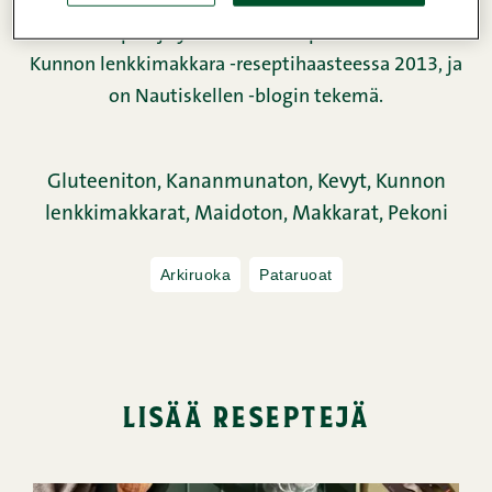
lempeän mausteinen liemi, jossa maistuvat chili,
valkosipuli ja yrtit. Tämä resepti oli mukana
Kunnon lenkkimakkara -reseptihaasteessa 2013, ja
on Nautiskellen -blogin tekemä.
Gluteeniton,
Kananmunaton,
Kevyt,
Kunnon
lenkkimakkarat,
Maidoton,
Makkarat,
Pekoni
Arkiruoka
Pataruoat
lisää reseptejä