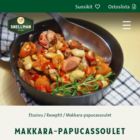
Siirry sisältöön
Suosikit
Ostoslista
Etusivu
/
Reseptit
/
Makkara-papucassoulet
makkara-papucassoulet