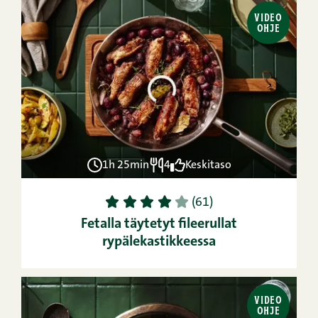
VIDEO
OHJE
1h 25min
4
Keskitaso
1
2
3
4
5
(61)
Fetalla täytetyt fileerullat
rypälekastikkeessa
VIDEO
OHJE