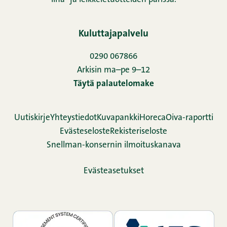
Kuluttajapalvelu
0290 067866
Arkisin ma–pe 9–12
Täytä palautelomake
Uutiskirje
Yhteystiedot
Kuvapankki
Horeca
Oiva-raportti
Evästeseloste
Rekisteriseloste
Snellman-konsernin ilmoituskanava
Evästeasetukset