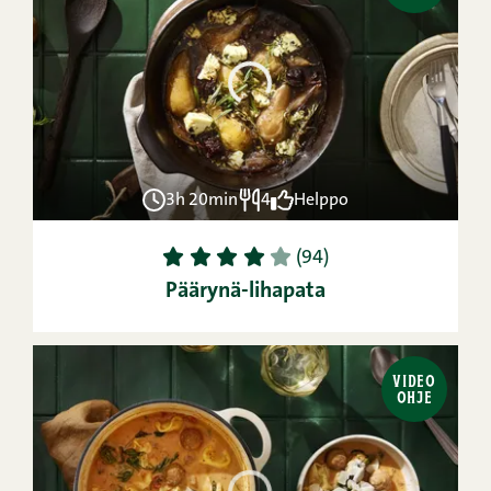
3h 20min
4
Helppo
1
2
3
4
5
(94)
Päärynä-lihapata
VIDEO
OHJE