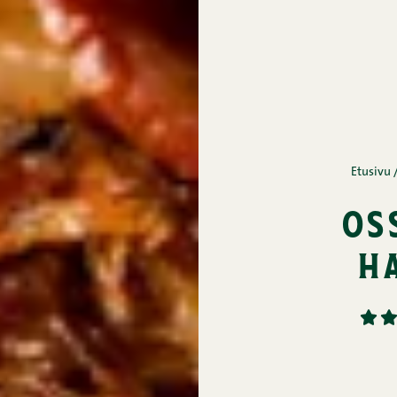
Etusivu
os
h
1
2