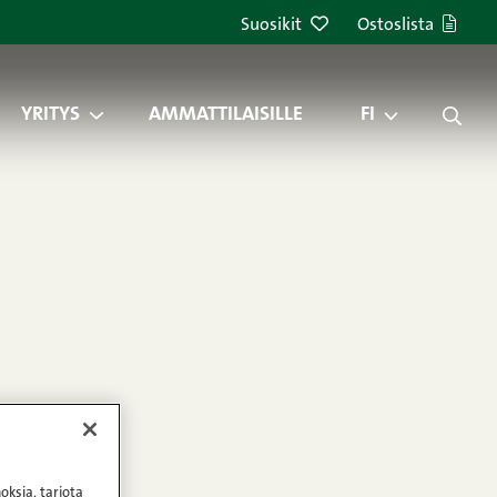
Suosikit
Ostoslista
YRITYS
AMMATTILAISILLE
FI
oksia, tarjota