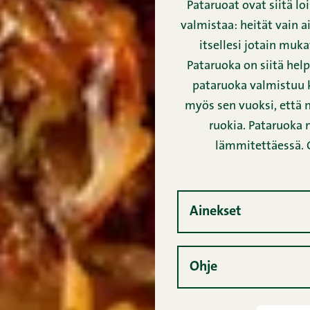
Pataruoat ovat siitä lo
valmistaa: heität vain a
itsellesi jotain muk
Pataruoka on siitä hel
pataruoka valmistuu k
myös sen vuoksi, että n
ruokia. Pataruoka
lämmitettäessä. O
Ainekset
Ohje