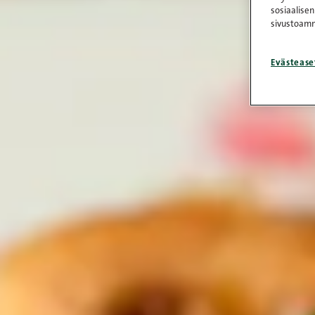
sosiaalisen
sivustoamm
Evästease