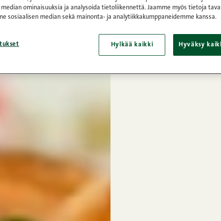
 median ominaisuuksia ja analysoida tietoliikennettä. Jaamme myös tietoja tava
e sosiaalisen median sekä mainonta- ja analytiikkakumppaneidemme kanssa.
tukset
Hylkää kaikki
Hyväksy kaik