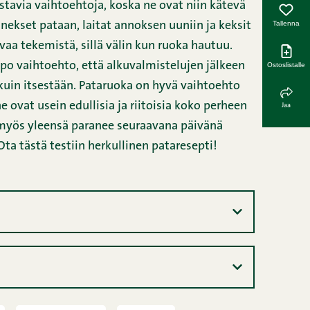
istavia vaihtoehtoja, koska ne ovat niin kätevä
Tallenna
inekset pataan, laitat annoksen uuniin ja keksit
avaa tekemistä, sillä välin kun ruoka hautuu.
ppo vaihtoehto, että alkuvalmistelujen jälkeen
Ostoslistalle
uin itsestään. Pataruoka on hyvä vaihtoehto
e ovat usein edullisia ja riitoisia koko perheen
Jaa
 myös yleensä paranee seuraavana päivänä
ta tästä testiin herkullinen pataresepti!