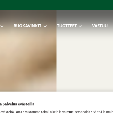
RUOKAVINKIT
TUOTTEET
VASTUU
 palvelua evästeillä
västeitä, jotta sivustomme toimii oikein ja voimme personoida sisältöä ja main