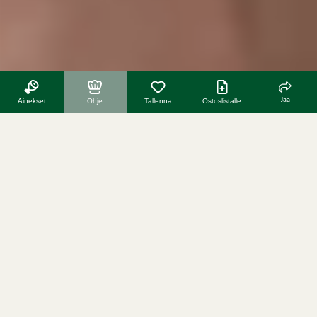
Jaa
Ainekset
Ohje
Tallenna
Ostoslistalle
lisää reseptejä