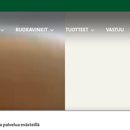
RUOKAVINKIT
TUOTTEET
VASTUU
 palvelua evästeillä