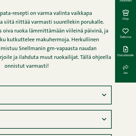
Ainekset
ata-resepti on varma valinta vaikkapa
Ohje
 siitä riittää varmasti suurellekin porukalle.
oiva ruoka lämmittämään viileinä päivinä, ja
Tallenna
aku kutkuttelee makuhermoja. Herkullinen
lmistuu Snellmanin gm-vapaasta naudan
Ostoslistalle
rjoile ja ilahduta muut ruokailijat. Tällä ohjeella
onnistut varmasti!
Jaa