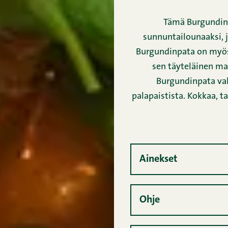
Tämä Burgundinp
sunnuntailounaaksi, ja
Burgundinpata on myös 
sen täyteläinen m
Burgundinpata va
palapaistista. Kokkaa, ta
Ainekset
Ohje