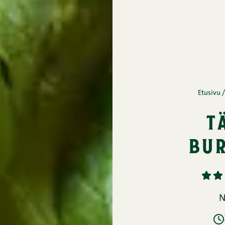
Etusivu
/
t
bu
1
2
N