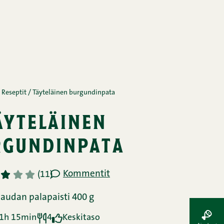
Reseptit
/
Täyteläinen burgundinpata
äyteläinen
rgundinpata
Kommentit
3
4
5
(11)
audan palapaisti 400 g
1h 15min
4
Keskitaso