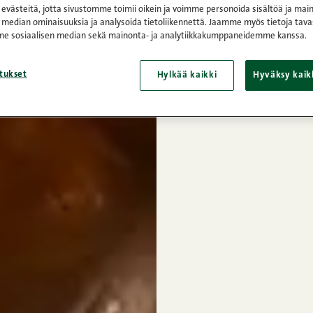
västeitä, jotta sivustomme toimii oikein ja voimme personoida sisältöä ja main
 median ominaisuuksia ja analysoida tietoliikennettä. Jaamme myös tietoja tava
e sosiaalisen median sekä mainonta- ja analytiikkakumppaneidemme kanssa.
tukset
Hylkää kaikki
Hyväksy kaik