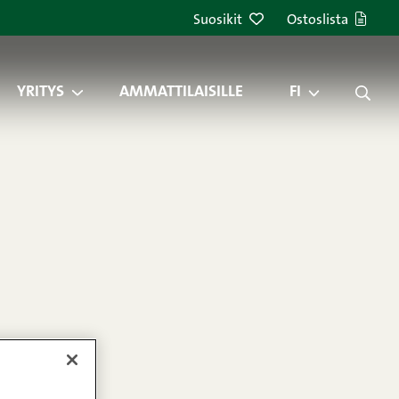
Suosikit
Ostoslista
YRITYS
AMMATTILAISILLE
FI