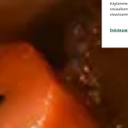
Käytämme e
sosiaalisen
sivustoamm
Evästease