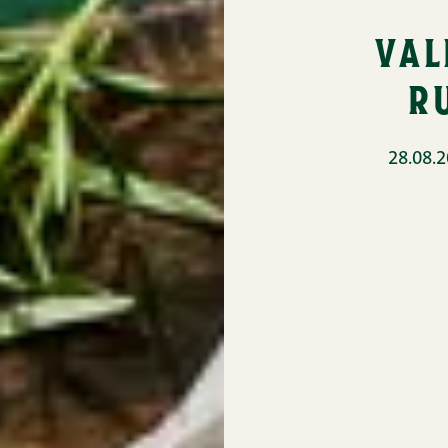
val
r
28.08.2