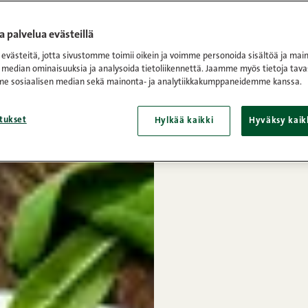
 palvelua evästeillä
västeitä, jotta sivustomme toimii oikein ja voimme personoida sisältöä ja main
 median ominaisuuksia ja analysoida tietoliikennettä. Jaamme myös tietoja tava
e sosiaalisen median sekä mainonta- ja analytiikkakumppaneidemme kanssa.
tukset
Hylkää kaikki
Hyväksy kaik