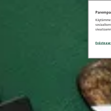
Parempaa
Käytämme e
sosiaalisen
sivustoamm
Evästease