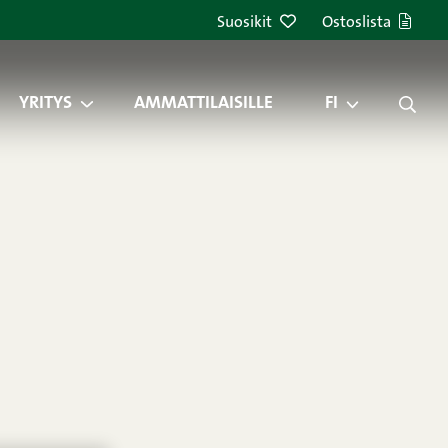
Suosikit
Ostoslista
YRITYS
AMMATTILAISILLE
FI