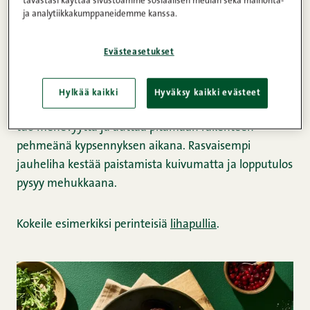
tavastasi käyttää sivustoamme sosiaalisen median sekä mainonta-
lihapullat ja pihvit
ja analytiikkakumppaneidemme kanssa.
Rasvaisempi jauheliha
Evästeasetukset
Muotoiltavat ruoat, kuten lihapullat, perinteiset
Hylkää kaikki
Hyväksy kaikki evästeet
jauhelihapihvit ja murekkeet, hyötyvät rasvasta. Se
tuo mehevyyttä ja auttaa pitämään rakenteen
pehmeänä kypsennyksen aikana. Rasvaisempi
jauheliha kestää paistamista kuivumatta ja lopputulos
pysyy mehukkaana.
Kokeile esimerkiksi perinteisiä
lihapullia
.