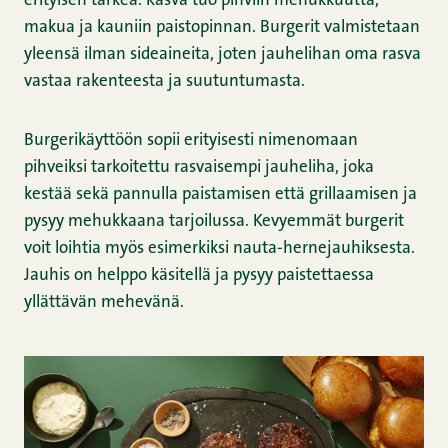
erityisen tärkeä. Rasva tuo pihviin mehukkuutta,
makua ja kauniin paistopinnan. Burgerit valmistetaan
yleensä ilman sideaineita, joten jauhelihan oma rasva
vastaa rakenteesta ja suutuntumasta.
Burgerikäyttöön sopii erityisesti nimenomaan
pihveiksi tarkoitettu rasvaisempi jauheliha, joka
kestää sekä pannulla paistamisen että grillaamisen ja
pysyy mehukkaana tarjoilussa. Kevyemmät burgerit
voit loihtia myös esimerkiksi nauta-hernejauhiksesta.
Jauhis on helppo käsitellä ja pysyy paistettaessa
yllättävän mehevänä.