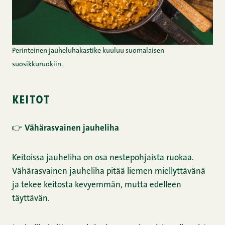
Perinteinen jauheluhakastike kuuluu suomalaisen
suosikkuruokiin.
keitot
👉
Vähärasvainen jauheliha
Keitoissa jauheliha on osa nestepohjaista ruokaa.
Vähärasvainen jauheliha pitää liemen miellyttävänä
ja tekee keitosta kevyemmän, mutta edelleen
täyttävän.