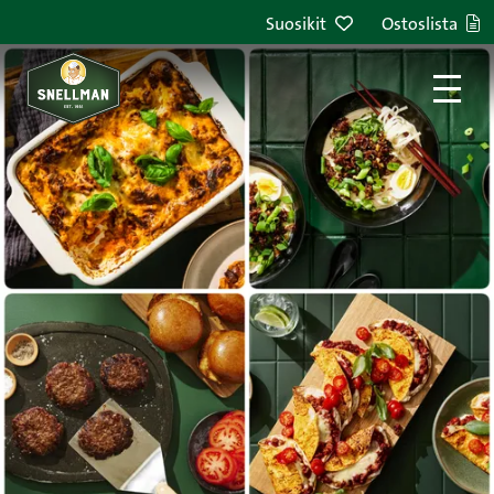
Siirry sisältöön
Suosikit
Ostoslista