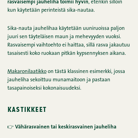
rasvaisempi jauheliha toimii hyvin
, etenkin silloin
kun käytetään perinteistä sika-nautaa.
Sika-nauta jauhelihaa käytetään uuniruoissa paljon
juuri sen täyteläisen maun ja mehevyyden vuoksi.
Rasvaisempi vaihtoehto ei haittaa, sillä rasva jakautuu
tasaisesti koko ruokaan pitkän kypsennyksen aikana.
Makaronilaatikko
on tästä klassinen esimerkki, jossa
jauheliha sekoittuu munamaitoon ja pastaan
tasapainoiseksi kokonaisuudeksi.
kastikkeet
👉
Vähärasvainen tai keskirasvainen jauheliha