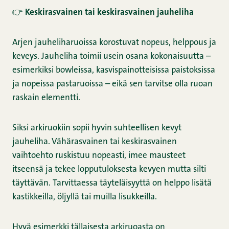
👉
Keskirasvainen tai keskirasvainen
jauheliha
Arjen jauheliharuoissa korostuvat nopeus, helppous ja
keveys. Jauheliha toimii usein osana kokonaisuutta –
esimerkiksi bowleissa, kasvispainotteisissa paistoksissa
ja nopeissa pastaruoissa – eikä sen tarvitse olla ruoan
raskain elementti.
Siksi arkiruokiin sopii hyvin suhteellisen kevyt
jauheliha. Vähärasvainen tai keskirasvainen
vaihtoehto ruskistuu nopeasti, imee mausteet
itseensä ja tekee lopputuloksesta kevyen mutta silti
täyttävän. Tarvittaessa täyteläisyyttä on helppo lisätä
kastikkeilla, öljyllä tai muilla lisukkeilla.
Hyvä esimerkki tällaisesta arkiruoasta on