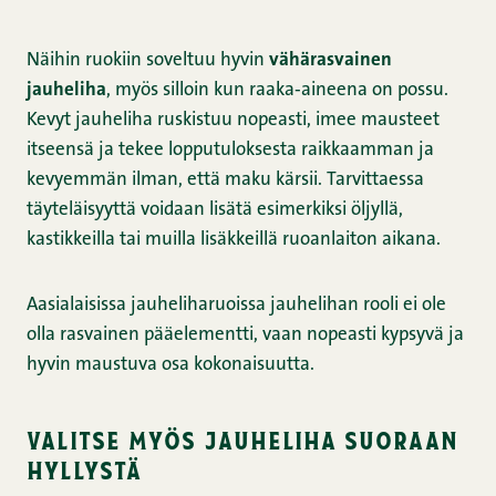
Näihin ruokiin soveltuu hyvin
vähärasvainen
jauheliha
, myös silloin kun raaka‑aineena on possu.
Kevyt jauheliha ruskistuu nopeasti, imee mausteet
itseensä ja tekee lopputuloksesta raikkaamman ja
kevyemmän ilman, että maku kärsii. Tarvittaessa
täyteläisyyttä voidaan lisätä esimerkiksi öljyllä,
kastikkeilla tai muilla lisäkkeillä ruoanlaiton aikana.
Aasialaisissa jauheliharuoissa jauhelihan rooli ei ole
olla rasvainen pääelementti, vaan nopeasti kypsyvä ja
hyvin maustuva osa kokonaisuutta.
valitse myös jauheliha suoraan
hyllystä