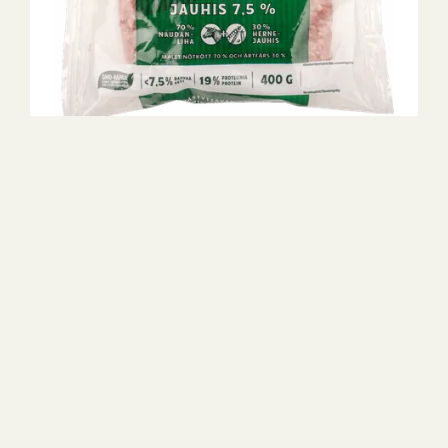
Kevyt nauta-herne jauhis 7,5 % 400 g