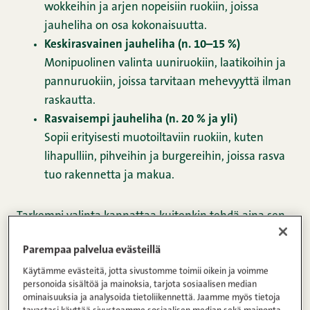
wokkeihin ja arjen nopeisiin ruokiin, joissa
jauheliha on osa kokonaisuutta.
Keskirasvainen jauheliha (n. 10–15 %)
Monipuolinen valinta uuniruokiin, laatikoihin ja
pannuruokiin, joissa tarvitaan mehevyyttä ilman
raskautta.
Rasvaisempi jauheliha (n. 20 % ja yli)
Sopii erityisesti muotoiltaviin ruokiin, kuten
lihapulliin, pihveihin ja burgereihin, joissa rasva
tuo rakennetta ja makua.
Tarkempi valinta kannattaa kuitenkin tehdä aina sen
mukaan,
millaista ruokaa olet valmistamassa
– alla
Parempaa palvelua evästeillä
näet suositukset eri ruokalajeihin ja
käyttötarkoituksiin.
Käytämme evästeitä, jotta sivustomme toimii oikein ja voimme
personoida sisältöä ja mainoksia, tarjota sosiaalisen median
ominaisuuksia ja analysoida tietoliikennettä. Jaamme myös tietoja