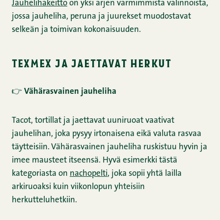
Jauhelihakeitto
on yksi arjen varmimmista valinnoista,
jossa jauheliha, peruna ja juurekset muodostavat
selkeän ja toimivan kokonaisuuden.
texmex ja jaettavat herkut
👉
Vähärasvainen jauheliha
Tacot, tortillat ja jaettavat uuniruoat vaativat
jauhelihan, joka pysyy irtonaisena eikä valuta rasvaa
täytteisiin. Vähärasvainen jauheliha ruskistuu hyvin ja
imee mausteet itseensä. Hyvä esimerkki tästä
kategoriasta on
nachopelti
, joka sopii yhtä lailla
arkiruoaksi kuin viikonlopun yhteisiin
herkutteluhetkiin.