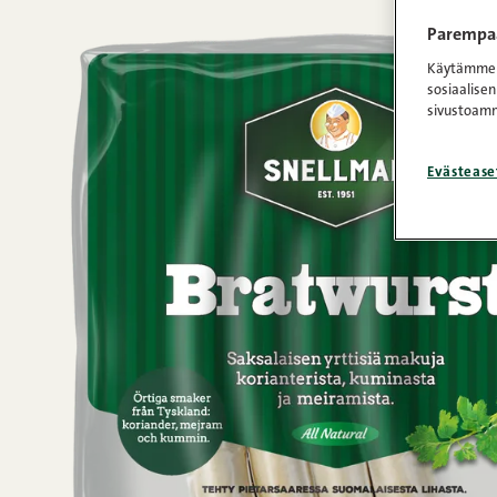
Parempaa
Käytämme e
sosiaalisen
sivustoamm
Evästease