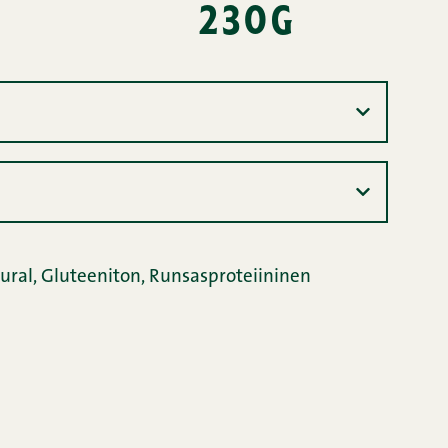
230g
tural
,
Gluteeniton
,
Runsasproteiininen