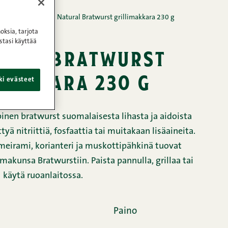
t
/
All natural
/
All Natural Bratwurst grillimakkara 230 g
oksia, tarjota
stasi käyttää
tural bratwurst
imakkara 230 g
ki evästeet
inen bratwurst suomalaisesta lihasta ja aidoista
tyä nitriittiä, fosfaattia tai muitakaan lisäaineita.
eirami, korianteri ja muskottipähkinä tuovat
akunsa Bratwurstiin. Paista pannulla, grillaa tai
käytä ruoanlaitossa.
Paino