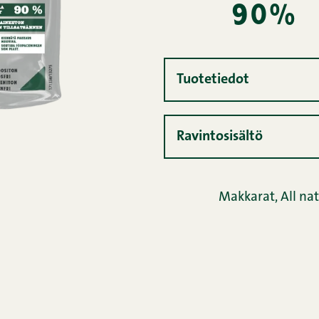
90%
Tuotetiedot
Ravintosisältö
Makkarat
,
All na