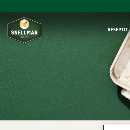
Siirry sisältöön
RESEPTIT