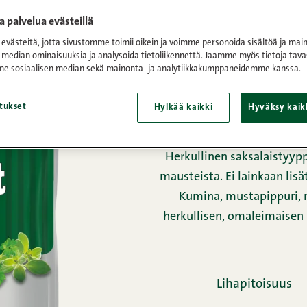
 palvelua evästeillä
Etusivu
/
Tuotteet
/
Makkara
västeitä, jotta sivustomme toimii oikein ja voimme personoida sisältöä ja main
 median ominaisuuksia ja analysoida tietoliikennettä. Jaamme myös tietoja tava
all na
e sosiaalisen median sekä mainonta- ja analytiikkakumppaneidemme kanssa.
grill
tukset
Hylkää kaikki
Hyväksy kaik
Herkullinen saksalaistyypp
mausteista. Ei lainkaan lisät
Kumina, mustapippuri, m
herkullisen, omaleimaisen m
Lihapitoisuus