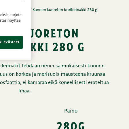
at
/
Kunnon nakit
/
Kunnon kuoreton broilerinakki 280 g
oksia, tarjota
stasi käyttää
on kuoreton
erinakki 280 g
ki evästeet
ilerinakit tehdään nimensä mukaisesti kunnon
isuus on korkea ja merisuola mausteena kruunaa
osfaattia, ei kamaraa eikä koneellisesti eroteltua
lihaa.
Paino
280g