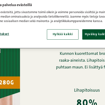
 palvelua evästeillä
Etusivu
/
Tuotteet
/
Makkar
västeitä, jotta sivustomme toimii oikein ja voimme personoida sisältöä ja main
 median ominaisuuksia ja analysoida tietoliikennettä. Jaamme myös tietoja tava
e sosiaalisen median sekä mainonta- ja analytiikkakumppaneidemme kanssa.
kunn
broil
tukset
Hylkää kaikki
Hyväksy kaik
Kunnon kuorettomat bro
raaka-aineista. Lihapito
puhtaan maun. Ei lisättyä f
Lihapitoisuus
80%