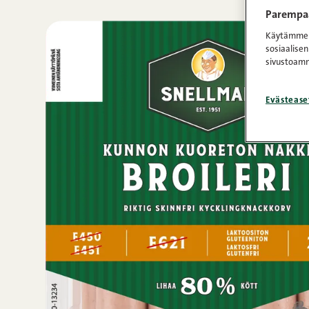
Parempaa
Käytämme e
sosiaalisen
sivustoamm
Evästease