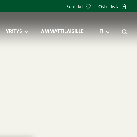
Suosikit
Ostoslista
YRITYS
AMMATTILAISILLE
FI