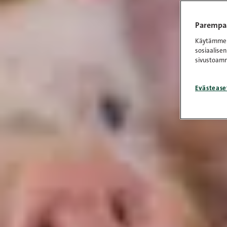
Parempaa
Käytämme e
sosiaalisen
sivustoamm
Evästease