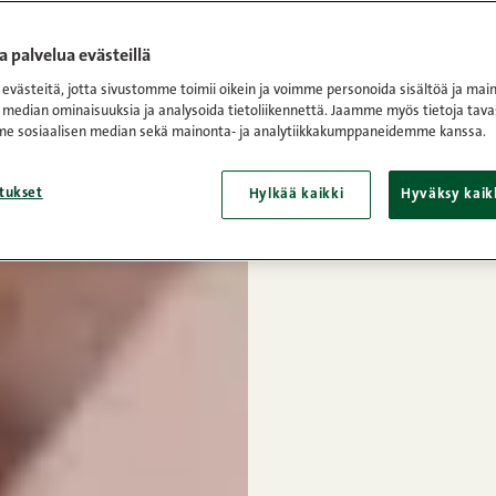
 palvelua evästeillä
västeitä, jotta sivustomme toimii oikein ja voimme personoida sisältöä ja main
 median ominaisuuksia ja analysoida tietoliikennettä. Jaamme myös tietoja tava
e sosiaalisen median sekä mainonta- ja analytiikkakumppaneidemme kanssa.
tukset
Hylkää kaikki
Hyväksy kaik