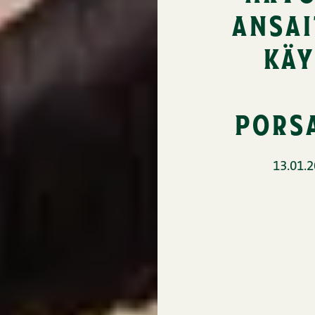
ansai
käy
pors
13.01.2