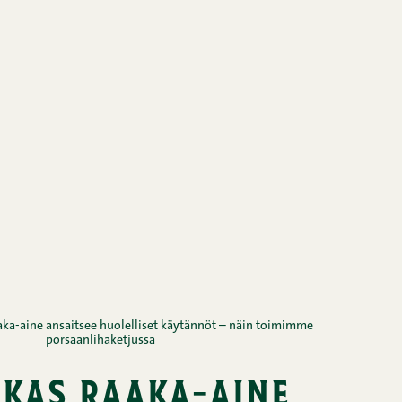
aka-aine ansaitsee huolelliset käytännöt – näin toimimme
porsaanlihaketjussa
kas raaka-aine