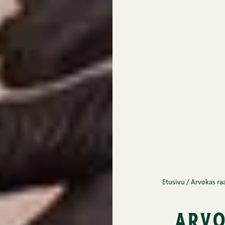
Etusivu
/
Arvokas ra
arvo