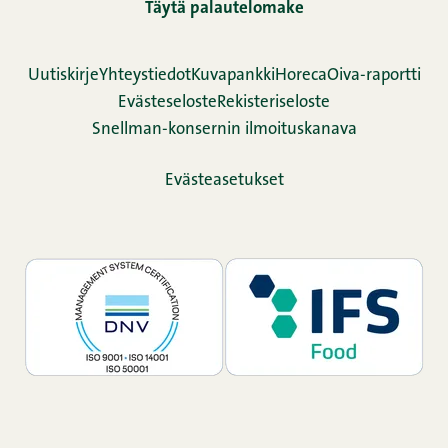
Täytä palautelomake
Uutiskirje
Yhteystiedot
Kuvapankki
Horeca
Oiva-raportti
Evästeseloste
Rekisteriseloste
Snellman-konsernin ilmoituskanava
Evästeasetukset