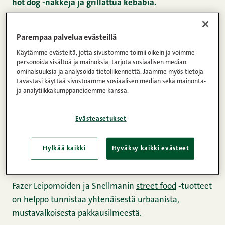
hot dog -nakkeja ja grillattua kebabia.
Tuoteperheellä palvellaan sekä asiaan vihkiytyneitä
hifistelijöitä että tavallisia kotikokkaajia.
Parempaa palvelua evästeillä
Käytämme evästeitä, jotta sivustomme toimii oikein ja voimme
Pressmeddelande.
personoida sisältöä ja mainoksia, tarjota sosiaalisen median
ominaisuuksia ja analysoida tietoliikennettä. Jaamme myös tietoja
tavastasi käyttää sivustoamme sosiaalisen median sekä mainonta-
Fazer ja Snellman ovat tuoteryhmiensä
ja analytiikkakumppaneidemme kanssa.
vastuullisimmiksi ja suosituimmiksi arvostetuimpia
brändejä. Suomalaisina perheyrityksinä molemmilla
Evästeasetukset
on samanlaiset pyrkimykset; markkinoiden paras
maku ja tinkimätön laatu, joten yhteistyölle oli
Hylkää kaikki
Hyväksy kaikki evästeet
luontevat perusteet.
Fazer Leipomoiden ja Snellmanin
street food
-tuotteet
on helppo tunnistaa yhtenäisestä urbaanista,
mustavalkoisesta pakkausilmeestä.