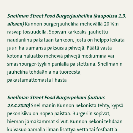
Snellman Street Food Burgerjauheliha (kaupoissa 1.3.
alkaen)
Kunnon burgerjauheliha mehevällä 20 %:n
rasvapitoisuudella. Sopivan karkeaksi jauhettu
naudanliha pakataan tankoon, josta on helppo leikata
juuri haluamansa paksuisia pihvejä. Päätä vasta
kotona haluatko meheviä pihvejä mediumina vai
smashburger-tyyliin parilalla paistettuna. Snellmanin
jauheliha tehdään aina tuoreesta,
pakastamattomasta lihasta
Snellman Street Food Burgerpekoni (uutuus
23.4.2020)
Snellmanin Kunnon pekonista tehty, kypsä
pekonisiivu on nopea paistaa. Burgeriin sopivat,
hieman jämäkämmät siivut. Kunnon pekoni tehdään
kuivasuolaamalla ilman lisättyä vettä tai fosfaattia.