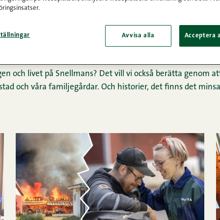
ringsinsatser.
ns
tällningar
Avvisa alla
Acceptera a
ra produkter innehåller mycket kött och så lite tillsatsämnen s
a fram.
n och livet på Snellmans? Det vill vi också berätta genom at
bstad och våra familjegårdar. Och historier, det finns det mins