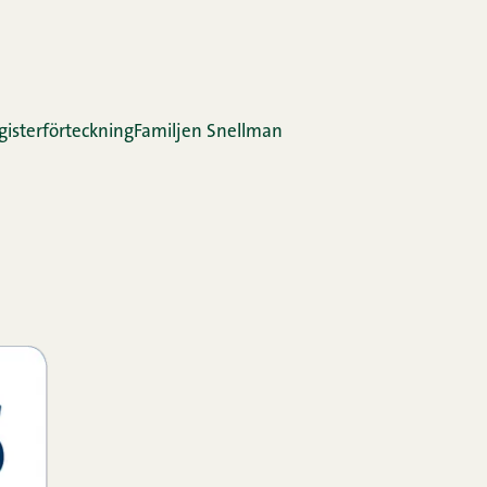
gis­ter­för­teck­ning
Familjen Snellman