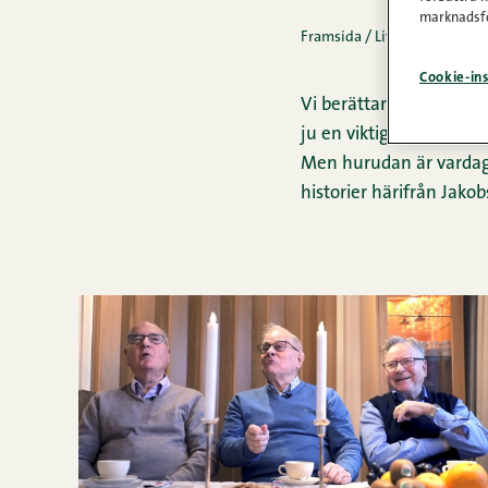
marknadsfö
Framsida
/
Livet på Snellma
Cookie-ins
Vi berättar ofta att vå
ju en viktig sak att lyft
Men hurudan är vardage
historier härifrån Jako