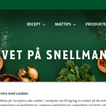
RECEPT
MATTIPS
PRODUKTE
ivet på snellma
ervice med cookies
licka på "acceptera alla cookies" samtycker du till lagring av cookies på din enh
navigeringen på webbplatsen, analysera webbplatsens användning och bistå i vå