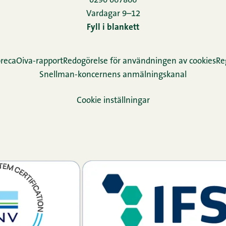
0290 067866
Vardagar 9–12
Fyll i blankett
reca
Oiva-rapport
Redogörelse för användningen av cookies
Re­
Snellman-koncernens anmälningskanal
Cookie inställningar