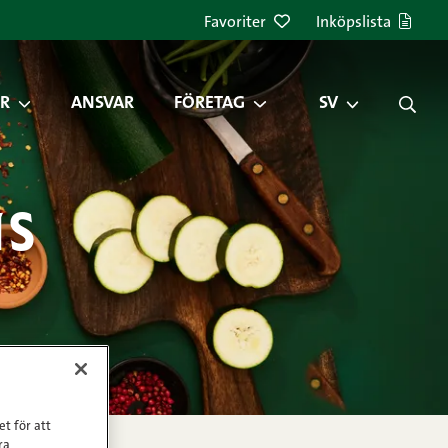
Favoriter
Inköpslista
R
ANSVAR
FÖRETAG
SV
ns
et för att
ra