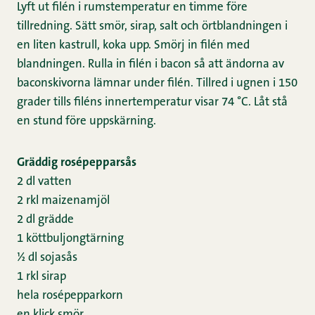
Lyft ut filén i rumstemperatur en timme före
tillredning. Sätt smör, sirap, salt och örtblandningen i
en liten kastrull, koka upp. Smörj in filén med
blandningen. Rulla in filén i bacon så att ändorna av
baconskivorna lämnar under filén. Tillred i ugnen i 150
grader tills filéns innertemperatur visar 74 °C. Låt stå
en stund före uppskärning.
Gräddig rosépepparsås
2 dl vatten
2 rkl maizenamjöl
2 dl grädde
1 köttbuljongtärning
½ dl sojasås
1 rkl sirap
hela rosépepparkorn
en klick smör