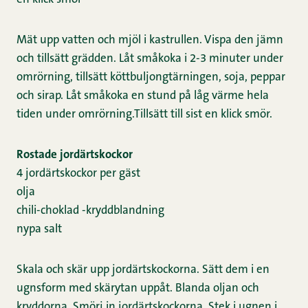
Mät upp vatten och mjöl i kastrullen. Vispa den jämn
och tillsätt grädden. Låt småkoka i 2-3 minuter under
omrörning, tillsätt köttbuljongtärningen, soja, peppar
och sirap. Låt småkoka en stund på låg värme hela
tiden under omrörning.Tillsätt till sist en klick smör.
Rostade jordärtskockor
4 jordärtskockor per gäst
olja
chili-choklad -kryddblandning
nypa salt
Skala och skär upp jordärtskockorna. Sätt dem i en
ugnsform med skärytan uppåt. Blanda oljan och
kryddorna. Smörj in jordärtskockorna. Stek i ugnen i