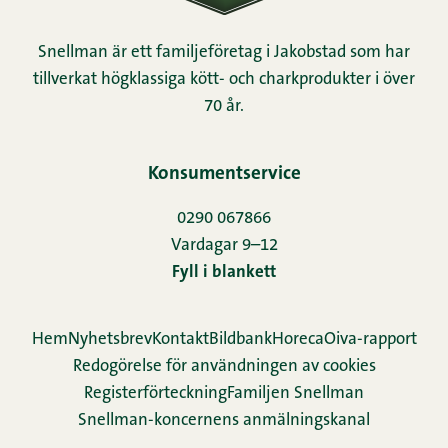
Snellman är ett familjeföretag i Jakobstad som har
tillverkat högklassiga kött- och charkprodukter i över
70 år.
Konsumentservice
0290 067866
Vardagar 9–12
Fyll i blankett
Hem
Nyhetsbrev
Kontakt
Bildbank
Horeca
Oiva-rapport
Redogörelse för användningen av cookies
Re­gis­ter­för­teck­ning
Familjen Snellman
Snellman-koncernens anmälningskanal