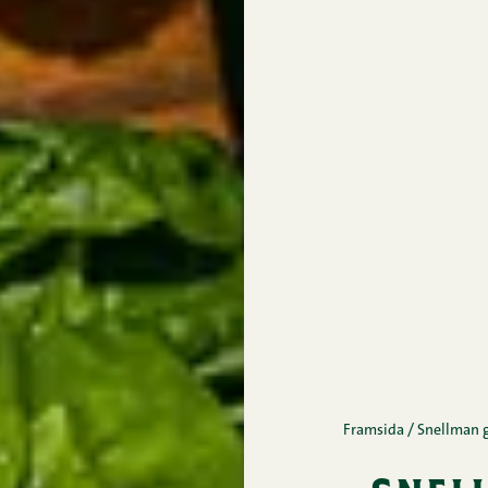
Framsida
/
Snellman g