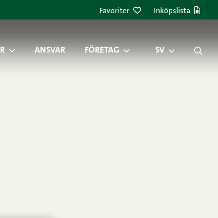
Favoriter
Inköpslista
R
ANSVAR
FÖRETAG
SV