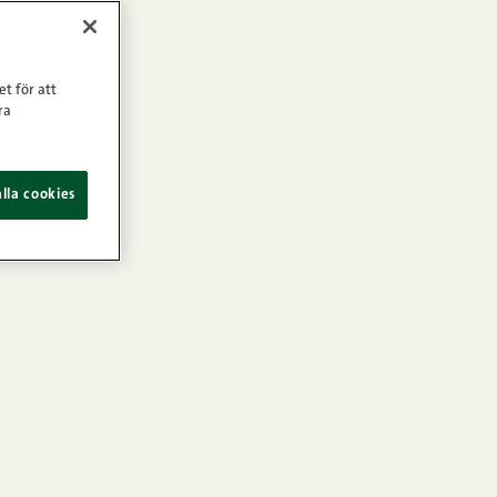
et för att
ra
lla cookies