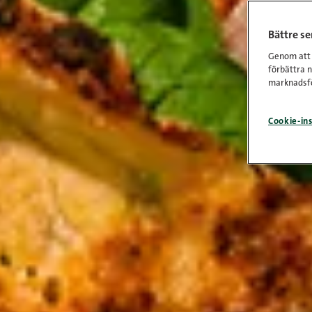
Bättre s
Genom att k
förbättra 
marknadsfö
Cookie-ins