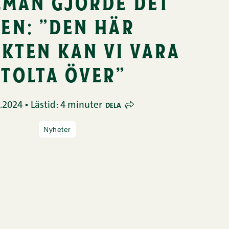
lman gjorde det
gen: ”den här
kten kan vi vara
stolta över”
.2024 • Lästid: 4 minuter
DELA
Nyheter