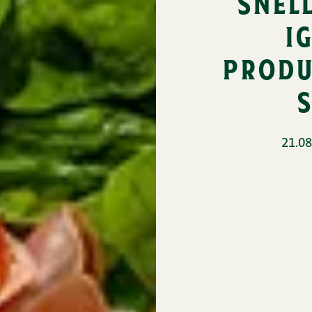
snel
i
produ
21.08