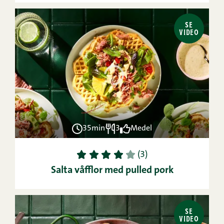
SE
VIDEO
35min
3
Medel
1
2
3
4
5
(3)
Salta våfflor med pulled pork
SE
VIDEO