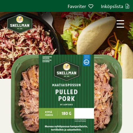
Hoppa till innehållet
Favoriter
Inköpslista