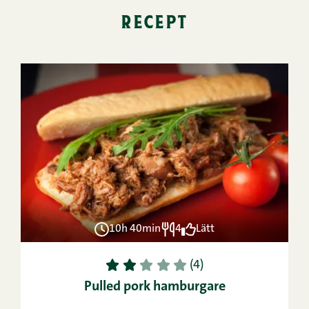
recept
10h 40min
4
Lätt
1
2
3
4
5
(4)
Pulled pork hamburgare