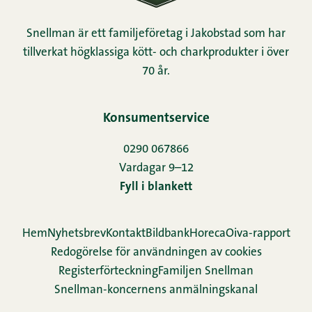
Snellman är ett familjeföretag i Jakobstad som har
tillverkat högklassiga kött- och charkprodukter i över
70 år.
Konsumentservice
0290 067866
Vardagar 9–12
Fyll i blankett
Hem
Nyhetsbrev
Kontakt
Bildbank
Horeca
Oiva-rapport
Redogörelse för användningen av cookies
Re­gis­ter­för­teck­ning
Familjen Snellman
Snellman-koncernens anmälningskanal