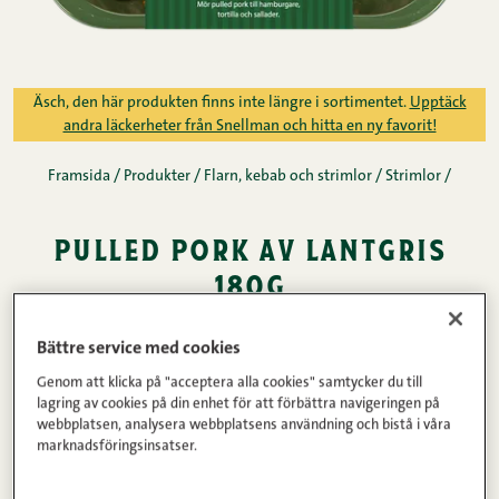
Äsch, den här produkten finns inte längre i sortimentet.
Upptäck
andra läckerheter från Snellman och hitta en ny favorit!
Framsida
/
Produkter
/
Flarn, kebab och strimlor
/
Strimlor
/
pulled pork av lantgris
180g
Bättre service med cookies
En lång mörning av en prima råvara ger dig perfekt
pulled pork för burgare, tortillas, sallader och alla
Genom att klicka på "acceptera alla cookies" samtycker du till
lagring av cookies på din enhet för att förbättra navigeringen på
tänkbara maträtter. Det färdigt kryddade köttet
webbplatsen, analysera webbplatsens användning och bistå i våra
marknadsföringsinsatser.
kan användas som sådant, eller röras ner i den sås
du själv väljer. Pulled pork av lantgris kommer från