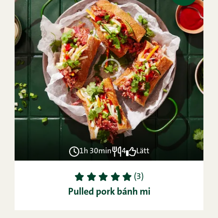
1h 30min
4
Lätt
1
2
3
4
5
(3)
Pulled pork bánh mi