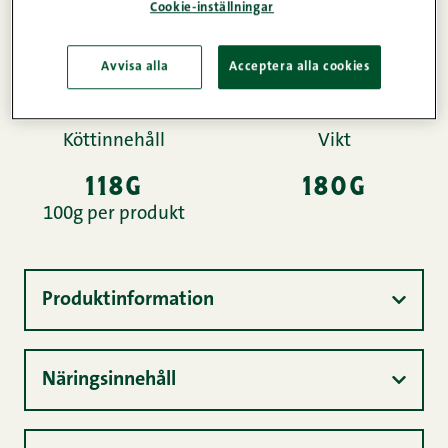
Cookie-inställningar
den inhemska lantgrisen och kötthalten är
garanterat hög. Ett verkligt tacksamt alternativ för
Avvisa alla
Acceptera alla cookies
vardagens stress.
Köttinnehåll
Vikt
118g
180g
100g per produkt
Produktinformation
Näringsinnehåll