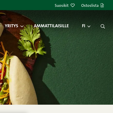
Suosikit
Ostoslista
YRITYS
AMMATTILAISILLE
FI