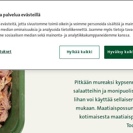
tunut valikoimasta.
Tutustu Snellmanin muihin herkullisiin tuot
 palvelua evästeillä
västeitä, jotta sivustomme toimii oikein ja voimme personoida sisältöä ja main
Etusivu
/
Tuotteet
/
Kypsät lastut, ke
 median ominaisuuksia ja analysoida tietoliikennettä. Jaamme myös tietoja tava
e sosiaalisen median sekä mainonta- ja analytiikkakumppaneidemme kanssa.
maatiaisp
tukset
Hylkää kaikki
Hyväksy kaik
Pitkään mureaksi kypsenn
salaatteihin ja monipuol
lihan voi käyttää sellais
mukaan. Maatiaispossun
kotimaisesta maatiaispo
To