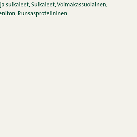
ja suikaleet
,
Suikaleet
,
Voimakassuolainen
,
eniton
,
Runsasproteiininen