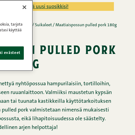
teisiin ja löydä uusi suosikkisi!
oksia, tarjota
babit ja suikaleet
/
Suikaleet
/
Maatiaispossun pulled pork 180g
stasi käyttää
ossun pulled pork
ki evästeet
180g
ettyä nyhtöpossua hampurilaisiin, tortilloihin,
iseen ruuanlaittoon. Valmiiksi maustetun kypsän
enaan tai tuunata kastikkeilla käyttötarkoituksen
 pulled pork valmistetaan nimensä mukaisesti
ssusta, eikä lihapitoisuudessa ole säästelty.
dellinen arjen helpottaja!