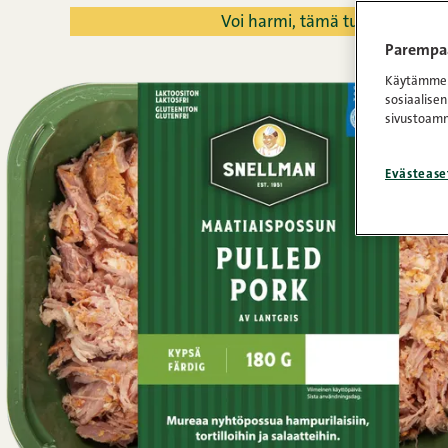
Voi harmi, tämä tuote on pois
Parempaa
Käytämme e
sosiaalisen
sivustoamm
Evästease