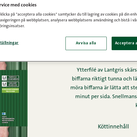
ervice med cookies
Framsida
/
Produkter
/
Fä
licka på "acceptera alla cookies" samtycker du till lagring av cookies på din enh
navigeringen på webbplatsen, analysera webbplatsens användning och bistå i vå
ringsinsatser.
lövbi
tällningar
Avvisa alla
Acceptera a
ytter
Ytterfilé av Lantgris skä
biffarna riktigt tunna och l
möra biffarna är lätta att st
minut per sida. Snellmans 
Köttinnehåll