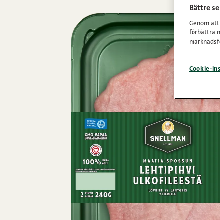
Bättre s
Genom att k
förbättra 
marknadsfö
Cookie-ins