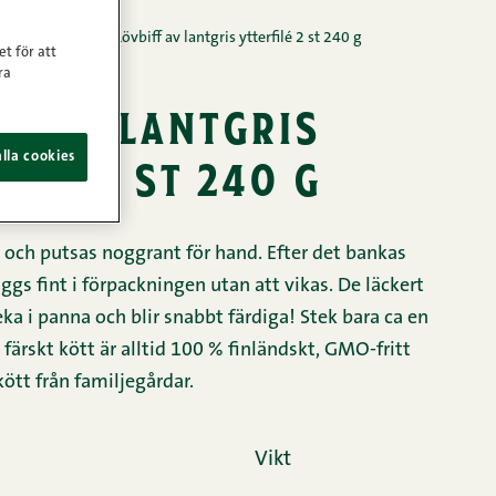
rskt kött
/
Biffar
/
Lövbiff av lantgris ytterfilé 2 st 240 g
et för att
ra
ff av lantgris
lla cookies
filé 2 st 240 g
rs och putsas noggrant för hand. Efter det bankas
äggs fint i förpackningen utan att vikas. De läckert
eka i panna och blir snabbt färdiga! Stek bara ca en
färskt kött är alltid 100 % finländskt, GMO-fritt
kött från familjegårdar.
Vikt