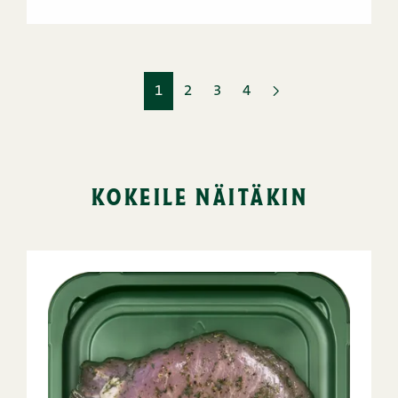
1
2
3
4
kokeile näitäkin