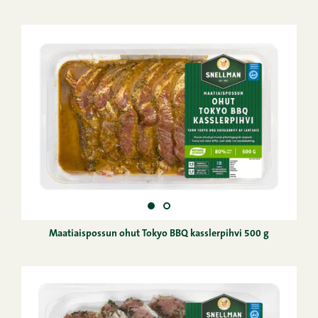
Maatiaispossun ohut Tokyo BBQ kasslerpihvi 500 g