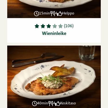
15min
4
Helppo
1
2
3
4
5
(106)
Wieninleike
40min
4
Keskitaso