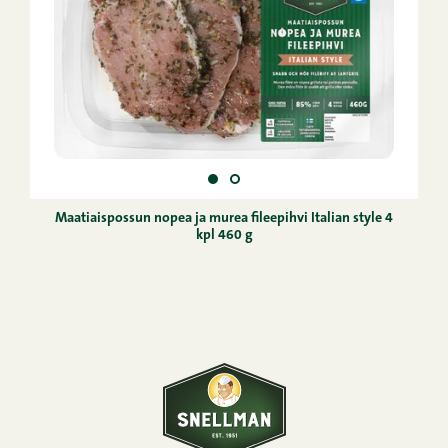
Maatiaispossun nopea ja murea fileepihvi Italian style 4
kpl 460 g