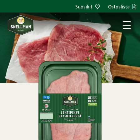
Siirry sisältöön
Suosikit
Ostoslista