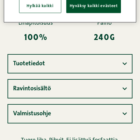
GMO-vapaata lihaa perhetiloilta.
Hylkää kaikki
Hyväksy kaikki evästeet
Lihapitoisuus
Paino
100%
240g
Tuotetiedot
Ravintosisältö
Valmistusohje