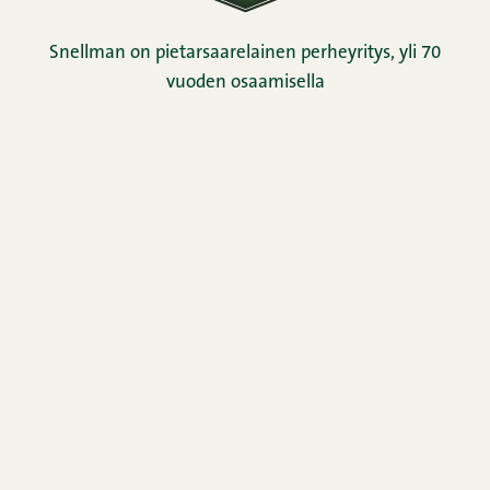
Snellman on pietarsaarelainen perheyritys, yli 70
vuoden osaamisella
liha- ja leikkeletuotteiden parissa.
Kuluttajapalvelu
0290 067866
Arkisin ma–pe 9–12
Täytä palautelomake
Uutiskirje
Yhteystiedot
Kuvapankki
Horeca
Oiva-raportti
Evästeseloste
Rekisteriseloste
Snellman-konsernin ilmoituskanava
Evästeasetukset