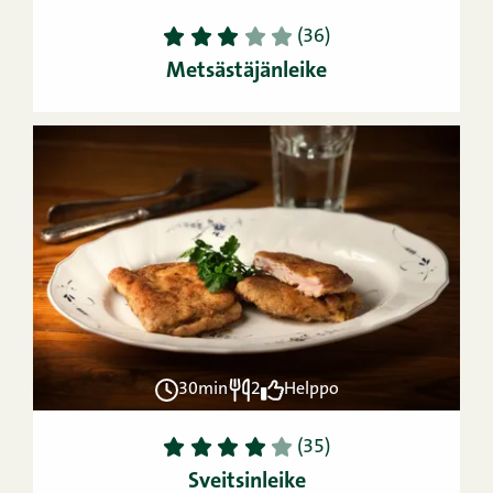
1
2
3
4
5
(36)
Metsästäjänleike
30min
2
Helppo
1
2
3
4
5
(35)
Sveitsinleike