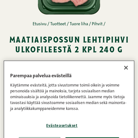
Etusivu
/
Tuotteet
/
Tuore liha
/
Pihvit
/
maatiaispossun lehtipihvi
ulkofileestä 2 kpl 240 g
Maatiaispossun ulkofilee leikataan ja puhdistetaan
Parempaa palvelua evästeillä
huolellisesti kalvoista käsityönä. Tämän jälkeen
pihvit nuijitaan erittäin ohuiksi ja asetellaan
Käytämme evästeitä, jotta sivustomme toimii oikein ja voimme
personoida sisältöä ja mainoksia, tarjota sosiaalisen median
taittamatta kauniisti rasiaan. Pihvit on helppo
ominaisuuksia ja analysoida tietoliikennettä. Jaamme myös tietoja
tavastasi käyttää sivustoamme sosiaalisen median sekä mainonta-
paistaa pannulla ja ne valmistuvat erittäin
ja analytiikkakumppaneidemme kanssa.
nopeasti. Vain noin minuutti per puoli ja
herkullisen mureat pihvit ovat valmiita.
Evästeasetukset
Snellmanin tuore liha on aina 100 % suomalaista,