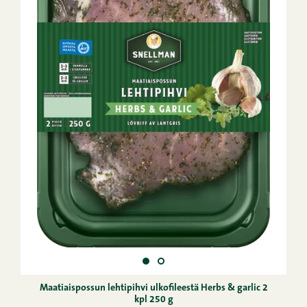
Maatiaispossun lehtipihvi ulkofileestä Herbs & garlic 2
kpl 250 g