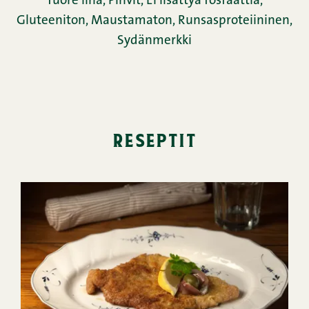
Tuore liha
,
Pihvit
,
Ei lisättyä fosfaattia
,
Gluteeniton
,
Maustamaton
,
Runsasproteiininen
,
Sydänmerkki
reseptit