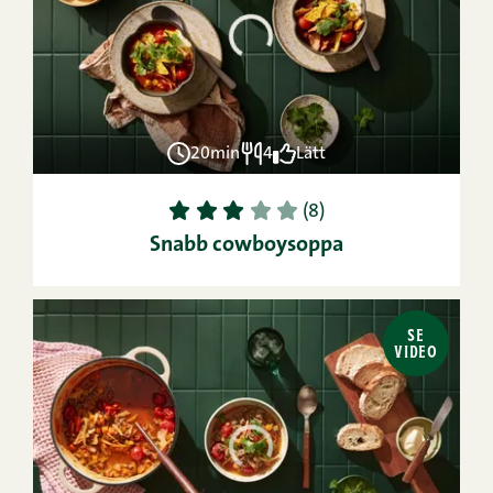
20min
4
Lätt
1
2
3
4
5
(8)
Snabb cowboysoppa
SE
VIDEO