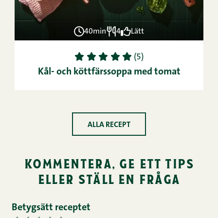
40min
4
Lätt
1
2
3
4
5
(5)
Kål- och köttfärssoppa med tomat
ALLA RECEPT
kommentera, ge ett tips
eller ställ en fråga
Betygsätt receptet