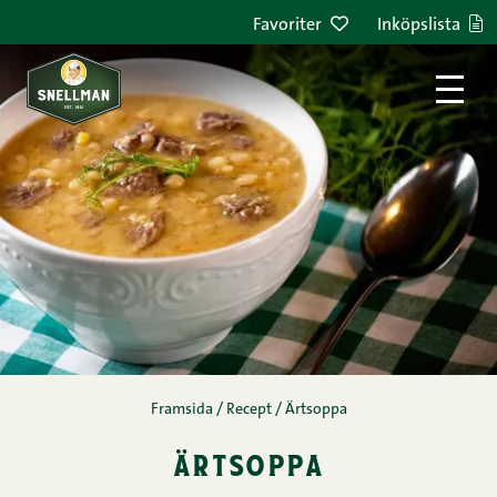
Hoppa till innehållet
Favoriter
Inköpslista
Framsida
/
Recept
/
Ärtsoppa
ärtsoppa