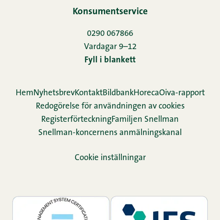
Konsumentservice
0290 067866
Vardagar 9–12
Fyll i blankett
Hem
Nyhetsbrev
Kontakt
Bildbank
Horeca
Oiva-rapport
Redogörelse för användningen av cookies
Re­gis­ter­för­teck­ning
Familjen Snellman
Snellman-koncernens anmälningskanal
Cookie inställningar