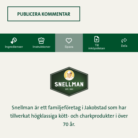
Till
Dela
Ingredienser
Instruktioner
Spara
inköpslistan
Snellman är ett familjeföretag i Jakobstad som har
tillverkat högklassiga kött- och charkprodukter i över
70 år.