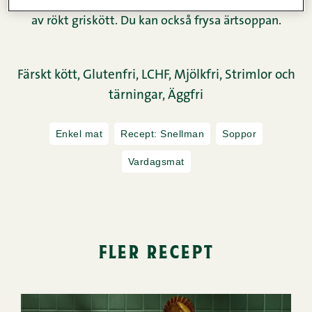
bättre i kylskåpet. En traditionell ärtsoppa tillreds
av rökt griskött. Du kan också frysa ärtsoppan.
Färskt kött,
Glutenfri,
LCHF,
Mjölkfri,
Strimlor och
tärningar,
Äggfri
Enkel mat
Recept: Snellman
Soppor
Vardagsmat
fler recept