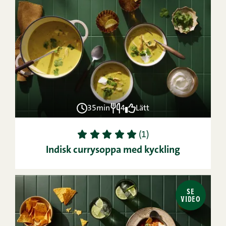
35min
4
Lätt
1
2
3
4
5
(1)
Indisk currysoppa med kyckling
SE
VIDEO