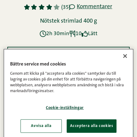
Kommentarer
1
2
3
4
5
(35)
Nötstek strimlad 400 g
2h 30min
10
Lätt
Ingredienser
Bättre service med cookies
Genom att klicka på "acceptera alla cookies" samtycker du till
lagring av cookies på din enhet för att förbättra navigeringen på
Instruktioner
webbplatsen, analysera webbplatsens användning och bistå i våra
marknadsföringsinsatser.
Näringsinnehåll
Cookie-inställningar
Avvisa alla
Acceptera alla cookies
Ärtsoppa är en enkel vardagsrätt som bara blir