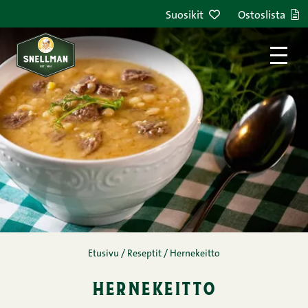
Siirry sisältöön
Suosikit
Ostoslista
Etusivu
/
Reseptit
/
Hernekeitto
hernekeitto