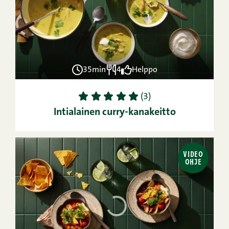
35min
4
Helppo
1
2
3
4
5
(3)
Intialainen curry-kanakeitto
VIDEO
OHJE