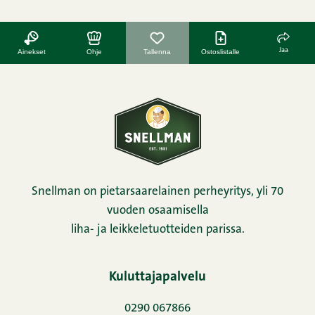
Jaa
Ainekset
Ohje
Tallenna
Ostoslistalle
Snellman on pietarsaarelainen perheyritys, yli 70
vuoden osaamisella
liha- ja leikkeletuotteiden parissa.
Kuluttajapalvelu
0290 067866