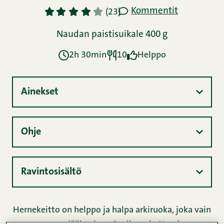
Kommentit
1
2
3
4
5
(23)
Naudan paistisuikale 400 g
2h 30min
10
Helppo
Ainekset
Ohje
Ravintosisältö
Hernekeitto on helppo ja halpa arkiruoka, joka vain