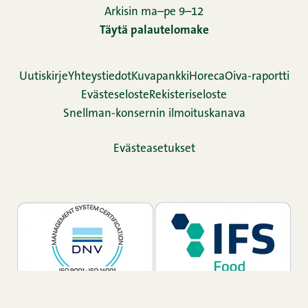
Arkisin ma–pe 9–12
Täytä palautelomake
Uutiskirje
Yhteystiedot
Kuvapankki
Horeca
Oiva-raportti
Evästeseloste
Rekisteriseloste
Snellman-konsernin ilmoituskanava
Evästeasetukset