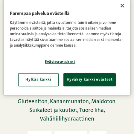
paranee jääkapissa. Snellmanin Naudan
paistisuikaleet sopivat hernekeittoon mainiosti,
Parempaa palvelua evästeillä
vaikka perinteisesti hernekeitto valmistetaankin
Käytämme evästeitä, jotta sivustomme toimii oikein ja voimme
savustetusta porsaanlihasta. Tuliko tehtyä isompi
personoida sisältöä ja mainoksia, tarjota sosiaalisen median
ominaisuuksia ja analysoida tietoliikennettä. Jaamme myös tietoja
annos? Ei hätää, hernekeiton voi myös pakastaa.
tavastasi käyttää sivustoamme sosiaalisen median sekä mainonta-
Jälkiruoaksi sopivat hyvin letut tai pannukakku!
ja analytiikkakumppaneidemme kanssa.
Hernekeiton mausteita voi vaihdella maun
mukaan, esimerkiksi myös timjami, kerma ja sipuli
Evästeasetukset
sopivat hyvin reseptiin! Tässä Herra Snellmanin
hernekeitto resepti, ole hyvä!
Hylkää kaikki
Hyväksy kaikki evästeet
Gluteeniton,
Kananmunaton,
Maidoton,
Suikaleet ja kuutiot,
Tuore liha,
Vähähiilihydraattinen