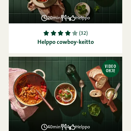
20min
4
Helppo
1
2
3
4
5
(32)
Helppo cowboy-keitto
VIDEO
OHJE
40min
4
Helppo