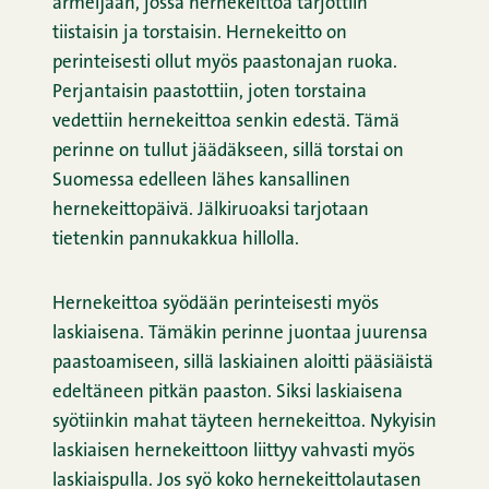
armeijaan, jossa hernekeittoa tarjottiin
tiistaisin ja torstaisin. Hernekeitto on
perinteisesti ollut myös paastonajan ruoka.
Perjantaisin paastottiin, joten torstaina
vedettiin hernekeittoa senkin edestä. Tämä
perinne on tullut jäädäkseen, sillä torstai on
Suomessa edelleen lähes kansallinen
hernekeittopäivä. Jälkiruoaksi tarjotaan
tietenkin pannukakkua hillolla.
Hernekeittoa syödään perinteisesti myös
laskiaisena. Tämäkin perinne juontaa juurensa
paastoamiseen, sillä laskiainen aloitti pääsiäistä
edeltäneen pitkän paaston. Siksi laskiaisena
syötiinkin mahat täyteen hernekeittoa. Nykyisin
laskiaisen hernekeittoon liittyy vahvasti myös
laskiaispulla. Jos syö koko hernekeittolautasen