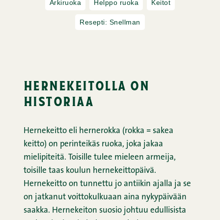
Arkiruoka
Helppo ruoka
Keitot
Resepti: Snellman
hernekeitolla on
historiaa
Hernekeitto eli hernerokka (rokka = sakea
keitto) on perinteikäs ruoka, joka jakaa
mielipiteitä. Toisille tulee mieleen armeija,
toisille taas koulun hernekeittopäivä.
Hernekeitto on tunnettu jo antiikin ajalla ja se
on jatkanut voittokulkuaan aina nykypäivään
saakka. Hernekeiton suosio johtuu edullisista