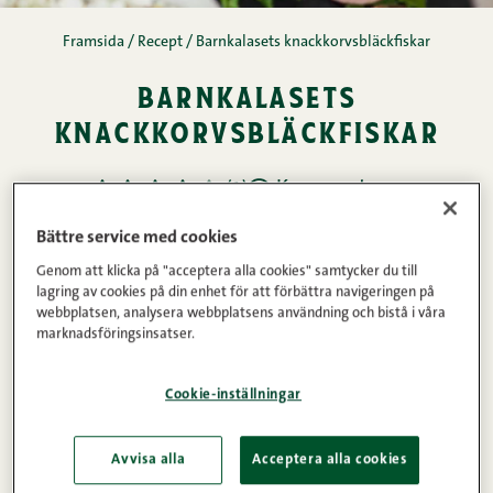
Framsida
/
Recept
/
Barnkalasets knackkorvsbläckfiskar
barnkalasets
knackkorvsbläckfiskar
Kommentarer
1
2
3
4
5
(1)
10min
10
Bättre service med cookies
Genom att klicka på "acceptera alla cookies" samtycker du till
lagring av cookies på din enhet för att förbättra navigeringen på
Ingredienser
webbplatsen, analysera webbplatsens användning och bistå i våra
marknadsföringsinsatser.
Cookie-inställningar
Instruktioner
Avvisa alla
Acceptera alla cookies
Det finns inga gränser för kreativiteten när det