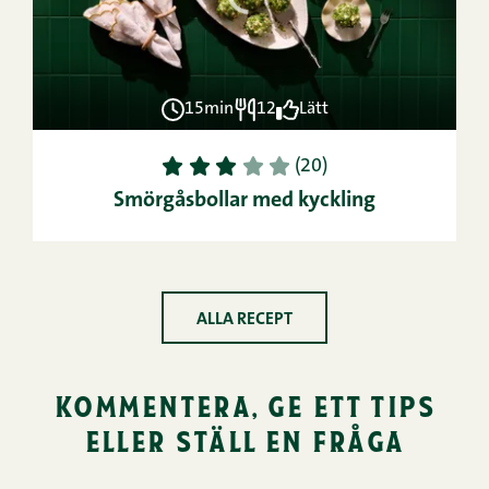
15min
12
Lätt
1
2
3
4
5
(20)
Smörgåsbollar med kyckling
ALLA RECEPT
kommentera, ge ett tips
eller ställ en fråga