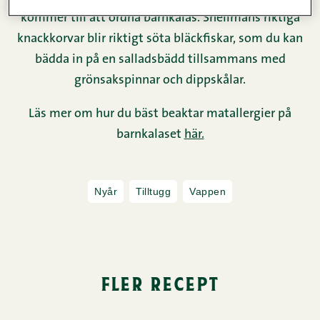
kommer till att ordna barnkalas. Snellmans riktiga
knackkorvar blir riktigt söta bläckfiskar, som du kan
bädda in på en salladsbädd tillsammans med
grönsakspinnar och dippskålar.
Läs mer om hur du bäst beaktar matallergier på
barnkalaset
här.
Nyår
Tilltugg
Vappen
fler recept