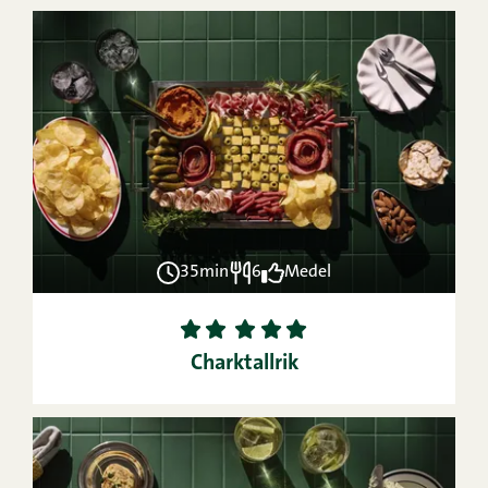
35min
6
Medel
1
2
3
4
5
Charktallrik