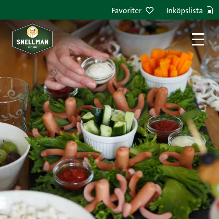
Hoppa till innehållet
Favoriter
Inköpslista