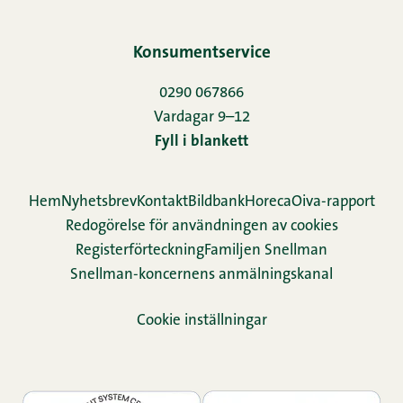
Konsumentservice
0290 067866
Vardagar 9–12
Fyll i blankett
Hem
Nyhetsbrev
Kontakt
Bildbank
Horeca
Oiva-rapport
Redogörelse för användningen av cookies
Re­gis­ter­för­teck­ning
Familjen Snellman
Snellman-koncernens anmälningskanal
Cookie inställningar