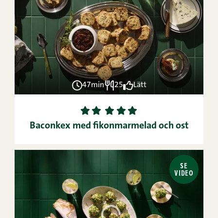
47min
25
Lätt
1
2
3
4
5
Baconkex med fikonmarmelad och ost
SE
VIDEO