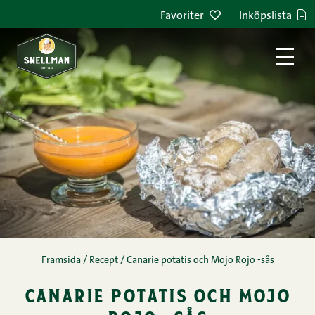
Hoppa till innehållet
Favoriter
Inköpslista
Framsida
/
Recept
/
Canarie potatis och Mojo Rojo -sås
canarie potatis och mojo