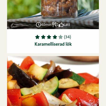
40min
1
Lätt
1
2
3
4
5
(34)
Karamelliserad lök