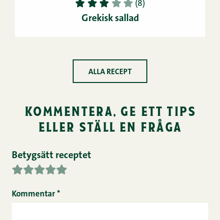
1
2
3
4
5
(8)
Grekisk sallad
ALLA RECEPT
kommentera, ge ett tips
eller ställ en fråga
Betygsätt receptet
Kommentar
*