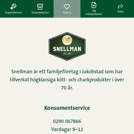
Till
Dela
Ingredienser
Instruktioner
Spara
inköpslistan
Snellman är ett familjeföretag i Jakobstad som har
tillverkat högklassiga kött- och charkprodukter i över
70 år.
Konsumentservice
0290 067866
Vardagar 9–12