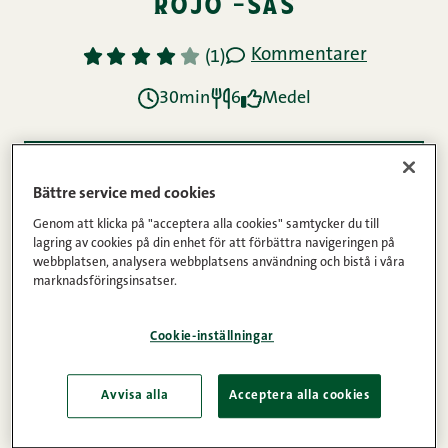
rojo -sås
Kommentarer
1
2
3
4
5
(1)
30min
6
Medel
Ingredienser
Bättre service med cookies
Genom att klicka på "acceptera alla cookies" samtycker du till
lagring av cookies på din enhet för att förbättra navigeringen på
Instruktioner
webbplatsen, analysera webbplatsens användning och bistå i våra
marknadsföringsinsatser.
Näringsinnehåll
Cookie-inställningar
Avvisa alla
Acceptera alla cookies
Saltkokt potatis passar väl som förrätt eller till
korv och biffar som tilltugg.