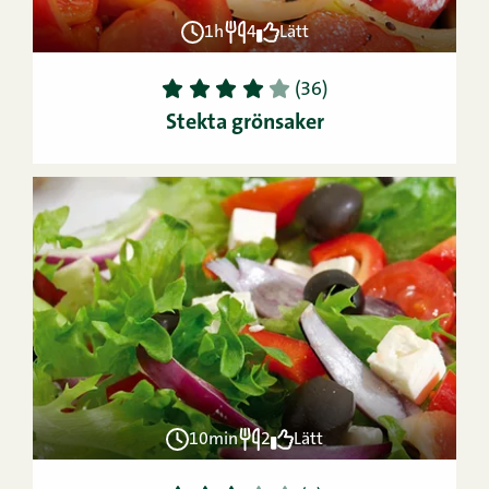
1h
4
Lätt
1
2
3
4
5
(36)
Stekta grönsaker
10min
2
Lätt