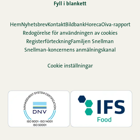
Fyll i blankett
Hem
Nyhetsbrev
Kontakt
Bildbank
Horeca
Oiva-rapport
Redogörelse för användningen av cookies
Re­gis­ter­för­teck­ning
Familjen Snellman
Snellman-koncernens anmälningskanal
Cookie inställningar