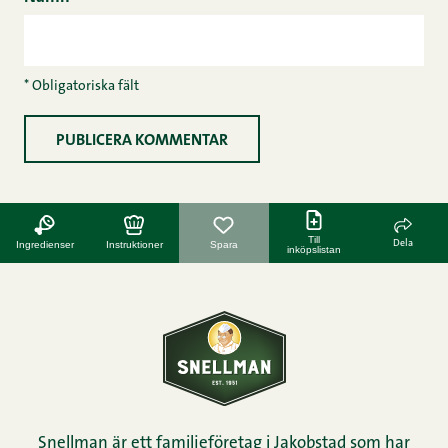
* Obligatoriska fält
Till
Dela
Ingredienser
Instruktioner
Spara
inköpslistan
Snellman är ett familjeföretag i Jakobstad som har