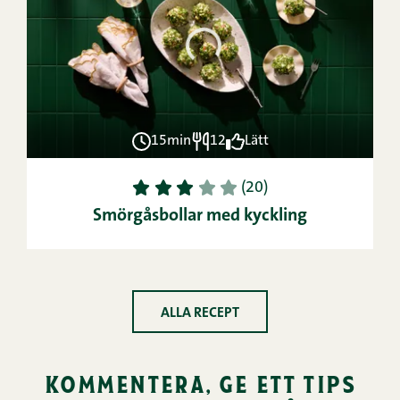
15min
12
Lätt
1
2
3
4
5
(20)
Smörgåsbollar med kyckling
ALLA RECEPT
kommentera, ge ett tips