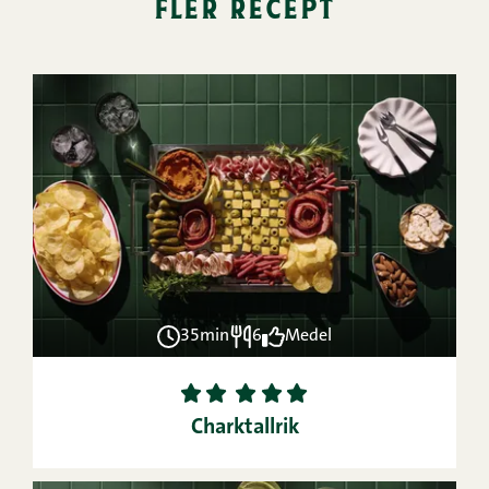
fler recept
35min
6
Medel
1
2
3
4
5
Charktallrik