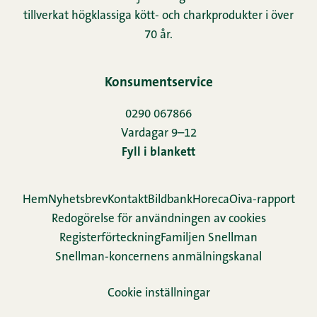
tillverkat högklassiga kött- och charkprodukter i över
70 år.
Konsumentservice
0290 067866
Vardagar 9–12
Fyll i blankett
Hem
Nyhetsbrev
Kontakt
Bildbank
Horeca
Oiva-rapport
Redogörelse för användningen av cookies
Re­gis­ter­för­teck­ning
Familjen Snellman
Snellman-koncernens anmälningskanal
Cookie inställningar