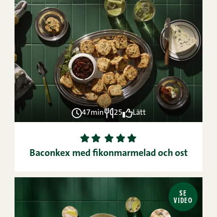
47min
25
Lätt
1
2
3
4
5
Baconkex med fikonmarmelad och ost
SE
VIDEO