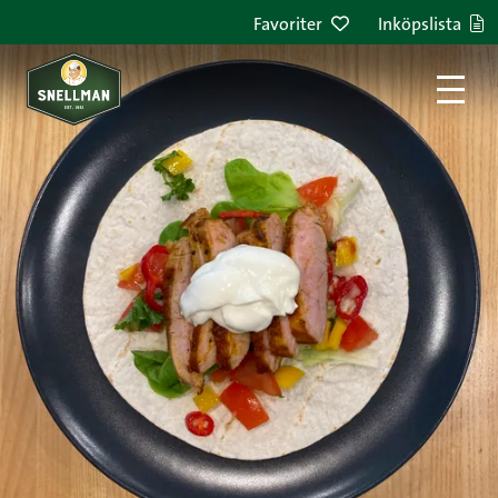
Hoppa till innehållet
Favoriter
Inköpslista