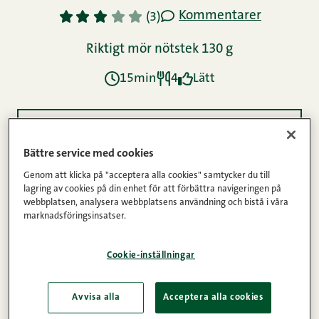
Kommentarer
1
2
3
4
5
(3)
Riktigt mör nötstek 130 g
15min
4
Lätt
Ingredienser
Bättre service med cookies
Genom att klicka på "acceptera alla cookies" samtycker du till
Instruktioner
lagring av cookies på din enhet för att förbättra navigeringen på
webbplatsen, analysera webbplatsens användning och bistå i våra
marknadsföringsinsatser.
Näringsinnehåll
Cookie-inställningar
Avvisa alla
Acceptera alla cookies
Mättande och proteinrikt, en portion som