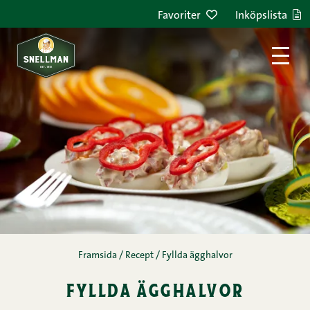
Hoppa till innehållet
Favoriter
Inköpslista
Framsida
/
Recept
/
Fyllda ägghalvor
fyllda ägghalvor