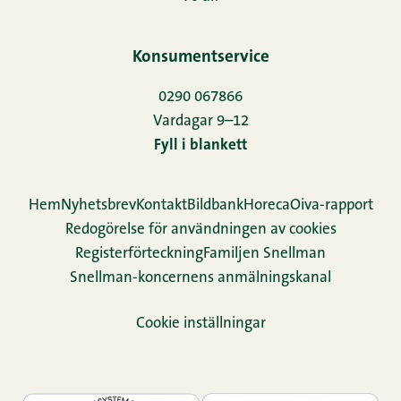
Konsumentservice
0290 067866
Vardagar 9–12
Fyll i blankett
Hem
Nyhetsbrev
Kontakt
Bildbank
Horeca
Oiva-rapport
Redogörelse för användningen av cookies
Re­gis­ter­för­teck­ning
Familjen Snellman
Snellman-koncernens anmälningskanal
Cookie inställningar