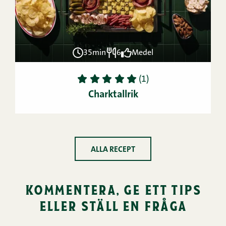
35min
6
Medel
1
2
3
4
5
(1)
Charktallrik
ALLA RECEPT
kommentera, ge ett tips
eller ställ en fråga