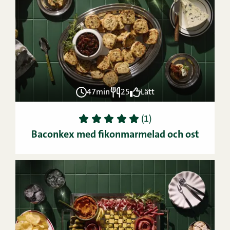
47min
25
Lätt
1
2
3
4
5
(1)
Baconkex med fikonmarmelad och ost