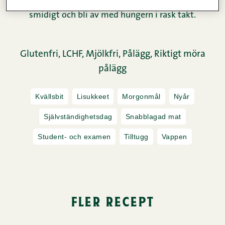
storleken till trots heter duga. Du kan tillreda dessa
smidigt och bli av med hungern i rask takt.
Glutenfri,
LCHF,
Mjölkfri,
Pålägg,
Riktigt möra
pålägg
Kvällsbit
Lisukkeet
Morgonmål
Nyår
Självständighetsdag
Snabblagad mat
Student- och examen
Tilltugg
Vappen
fler recept