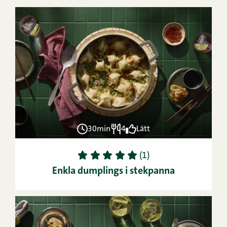
30min
4
Lätt
1
2
3
4
5
(1)
Enkla dumplings i stekpanna