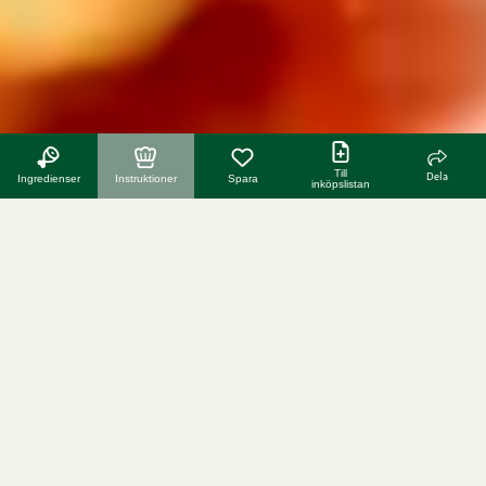
Till
Dela
Ingredienser
Instruktioner
Spara
inköpslistan