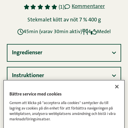
Näringsinnehåll
Fyllda paprikor skapar en härlig variation i
vardagen och går enkelt att ändra och förändra
enligt tycke och smak, genom att variera
fyllningen. I vårt recept får paprikorna en härlig
sötma då de gräddas först, innan fyllningen med
läckert malet kött läggs i. Förutom malet kött
innehåller fyllningen även grönsaker, ris och
färskost. På sommaren kan du också tillreda
Bättre service med cookies
paprikorna på grillen.
Genom att klicka på "acceptera alla cookies" samtycker du till
lagring av cookies på din enhet för att förbättra navigeringen på
webbplatsen, analysera webbplatsens användning och bistå i våra
marknadsföringsinsatser.
Glutenfri,
Maletkött,
Riktigt maletkött,
Äggfri