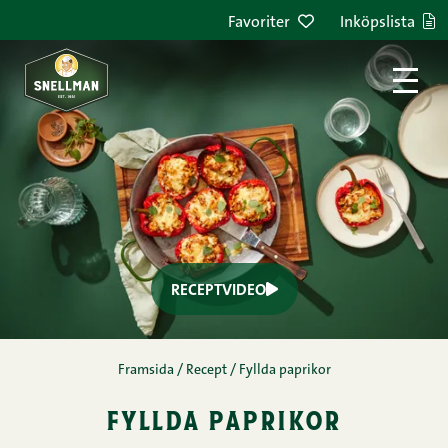
Favoriter
Inköpslista
Framsida
/
Recept
/
Fyllda paprikor
fyllda paprikor
Kommentarer
1
2
3
4
5
(1)
Stekmalet kött av nöt 7 % 400 g
45min (varav 30min aktiv)
4
Medel
Ingredienser
Instruktioner