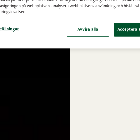
licka på "acceptera alla cookies" samtycker du till lagring av cookies på din enh
navigeringen på webbplatsen, analysera webbplatsens användning och bistå i vå
ringsinsatser.
tällningar
Avvisa alla
Acceptera a