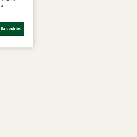
et för att
ra
lla cookies