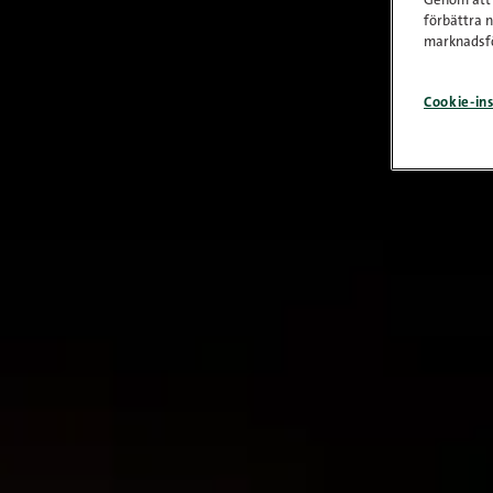
Genom att k
förbättra 
marknadsfö
Cookie-ins