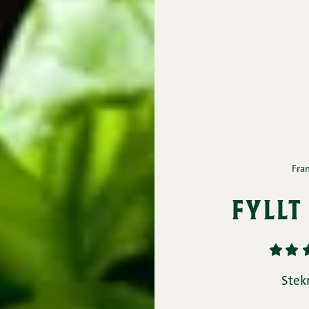
Fra
fyllt
1
2
Stek