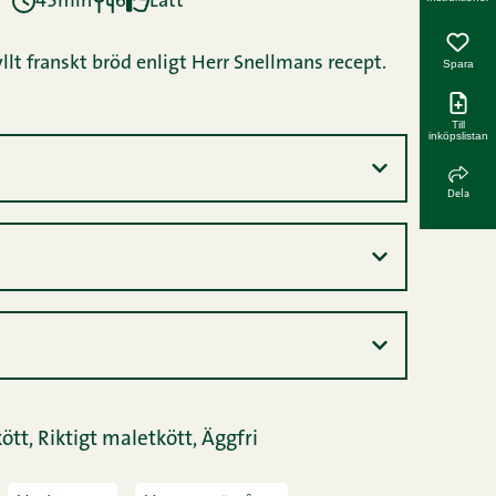
45min
6
Lätt
yllt franskt bröd enligt Herr Snellmans recept.
Spara
Till
inköpslistan
Dela
ött,
Riktigt maletkött,
Äggfri