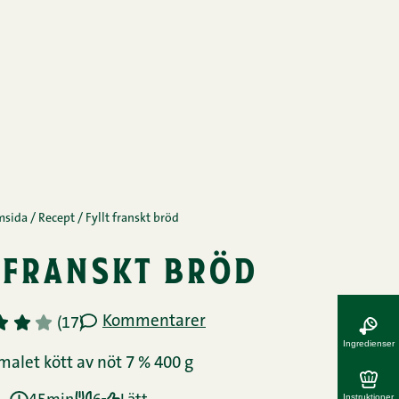
msida
/
Recept
/
Fyllt franskt bröd
 franskt bröd
Kommentarer
3
4
5
(17)
Ingredienser
malet kött av nöt 7 % 400 g
Instruktioner