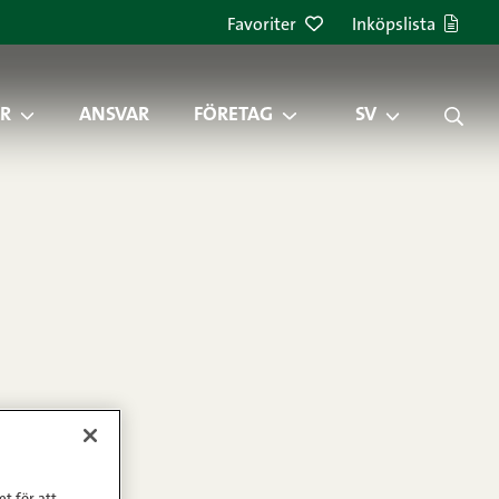
Favoriter
Inköpslista
R
ANSVAR
FÖRETAG
SV