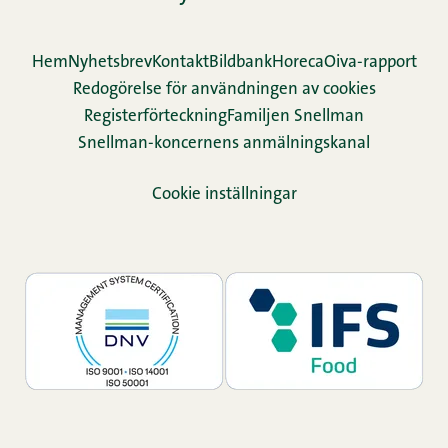
Hem
Nyhetsbrev
Kontakt
Bildbank
Horeca
Oiva-rapport
Redogörelse för användningen av cookies
Re­gis­ter­för­teck­ning
Familjen Snellman
Snellman-koncernens anmälningskanal
Cookie inställningar