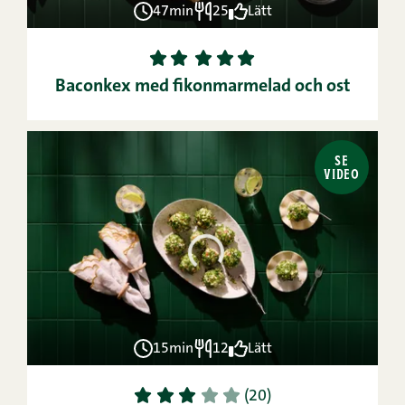
47min
25
Lätt
1
2
3
4
5
Baconkex med fikonmarmelad och ost
SE
VIDEO
15min
12
Lätt
1
2
3
4
5
(20)