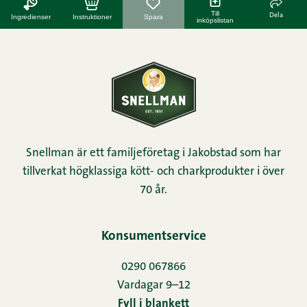
Till
Dela
Ingredienser
Instruktioner
Spara
inköpslistan
Snellman är ett familjeföretag i Jakobstad som har
tillverkat högklassiga kött- och charkprodukter i över
70 år.
Konsumentservice
0290 067866
Vardagar 9–12
Fyll i blankett