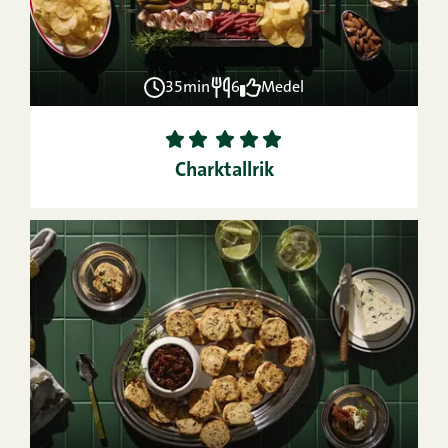
35min
6
Medel
1
2
3
4
5
Charktallrik