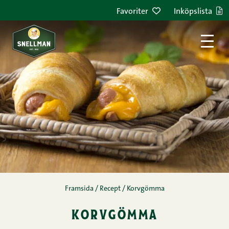
Hoppa till innehållet
Favoriter
Inköpslista
Framsida
/
Recept
/
Korvgömma
korvgömma