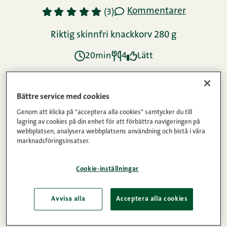
Kommentarer
1
2
3
4
5
(3)
Riktig skinnfri knackkorv 280 g
20min
4
Lätt
Ingredienser
Bättre service med cookies
Genom att klicka på "acceptera alla cookies" samtycker du till
lagring av cookies på din enhet för att förbättra navigeringen på
webbplatsen, analysera webbplatsens användning och bistå i våra
Instruktioner
marknadsföringsinsatser.
Cookie-inställningar
Näringsinnehåll
Avvisa alla
Acceptera alla cookies
Passar utmärkt till frukostbordet eller brunchen.