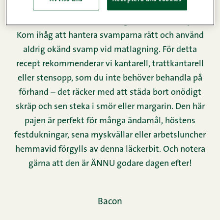
I detta oerhört läckra recept kombinerar vi vår
inhemska bacon med säsongens bästa svampar!
Kom ihåg att hantera svamparna rätt och använd
aldrig okänd svamp vid matlagning. För detta
recept rekommenderar vi kantarell, trattkantarell
eller stensopp, som du inte behöver behandla på
förhand – det räcker med att städa bort onödigt
skräp och sen steka i smör eller margarin. Den här
pajen är perfekt för många ändamål, höstens
festdukningar, sena myskvällar eller arbetsluncher
hemmavid förgylls av denna läckerbit. Och notera
gärna att den är ÄNNU godare dagen efter!
Bacon