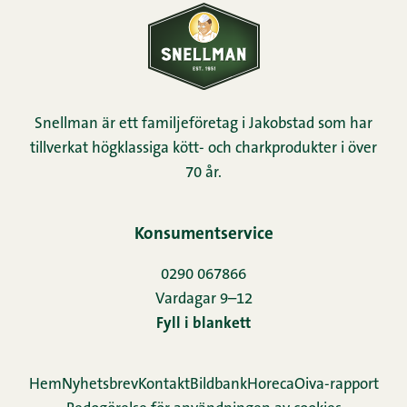
Snellman är ett familjeföretag i Jakobstad som har
tillverkat högklassiga kött- och charkprodukter i över
70 år.
Konsumentservice
0290 067866
Vardagar 9–12
Fyll i blankett
Hem
Nyhetsbrev
Kontakt
Bildbank
Horeca
Oiva-rapport