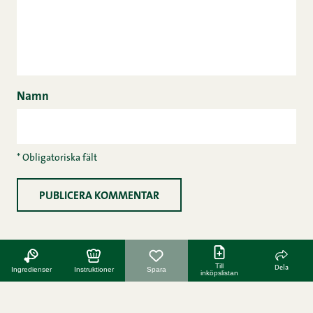
Namn
* Obligatoriska fält
Till
Dela
Ingredienser
Instruktioner
Spara
inköpslistan