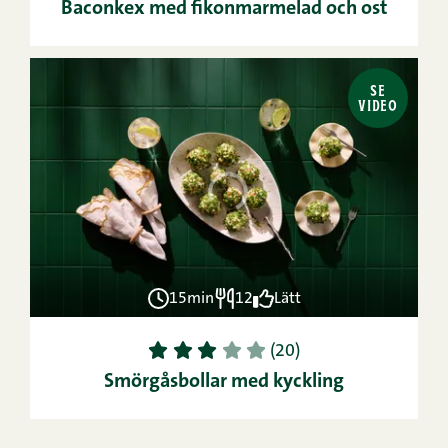
Baconkex med fikonmarmelad och ost
SE
VIDEO
15min
12
Lätt
1
2
3
4
5
(20)
Smörgåsbollar med kyckling