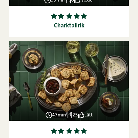
35min
6
Medel
1
2
3
4
5
Charktallrik
47min
25
Lätt
1
2
3
4
5