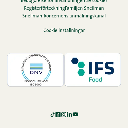
Redogörelse för användningen av cookies
Re­gis­ter­för­teck­ning
Familjen Snellman
Snellman-koncernens anmälningskanal
Cookie inställningar
TikTok
Facebook
Instagram
LinkedIn
YouTube