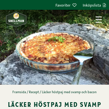
Hoppa till innehållet
Favoriter
Inköpslista
Framsida
/
Recept
/
Läcker höstpaj med svamp och bacon
läcker höstpaj med svamp