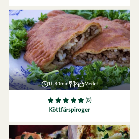
1h 30min
8
Medel
1
2
3
4
5
(8)
Köttfärspiroger