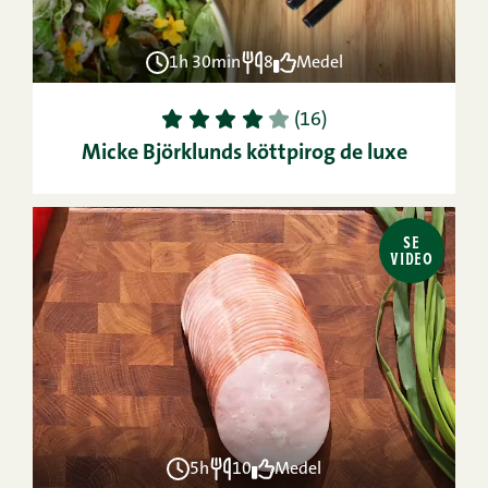
1h 30min
8
Medel
1
2
3
4
5
(16)
Micke Björklunds köttpirog de luxe
SE
VIDEO
5h
10
Medel