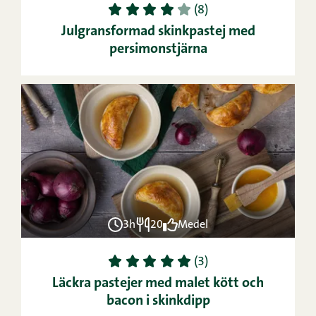
1
2
3
4
5
(8)
Julgransformad skinkpastej med
persimonstjärna
3h
20
Medel
1
2
3
4
5
(3)
Läckra pastejer med malet kött och
bacon i skinkdipp