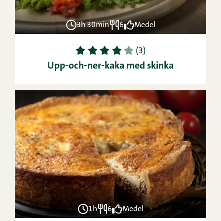
3h 30min
6
Medel
1
2
3
4
5
(3)
Upp-och-ner-kaka med skinka
1h
6
Medel