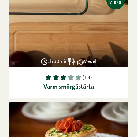
VIDEO
1h 30min
6
Medel
1
2
3
4
5
(13)
Varm smörgåstårta