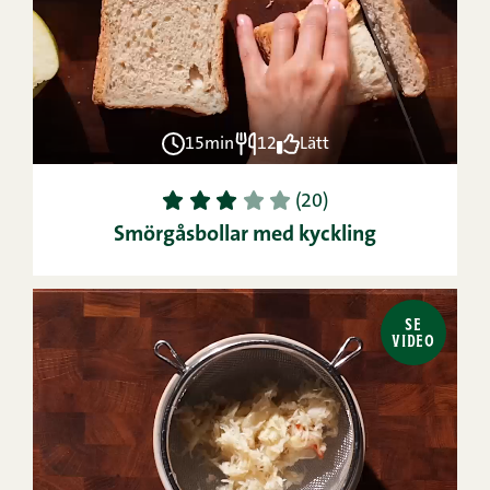
15min
12
Lätt
1
2
3
4
5
(20)
Smörgåsbollar med kyckling
SE
VIDEO