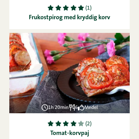
1
2
3
4
5
(1)
Frukostpirog med kryddig korv
1h 20min
6
Medel
1
2
3
4
5
(2)
Tomat-korvpaj