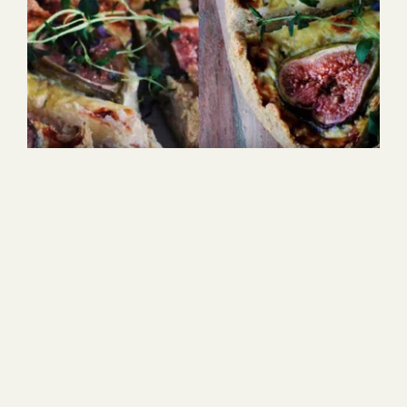
20min
4
Lätt
1
2
3
4
5
(2)
Skinkpaj med cheddarost & fikon
SE
VIDEO