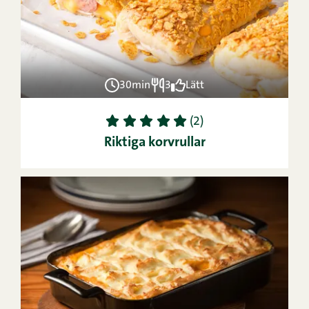
30min
3
Lätt
1
2
3
4
5
(2)
Riktiga korvrullar