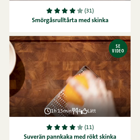
1
2
3
4
5
(31)
Smörgåsrulltårta med skinka
SE
VIDEO
1h 15min
4
Lätt
1
2
3
4
5
(11)
Suverän pannkaka med rökt skinka