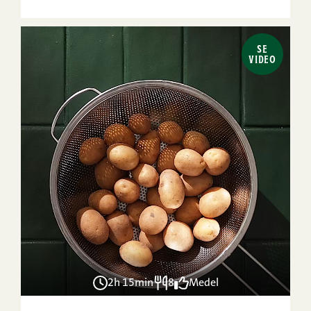
SE
VIDEO
2h 15min
8
Medel