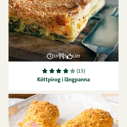
1h
5
Lätt
1
2
3
4
5
(15)
Köttpirog i långpanna