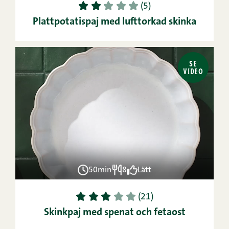
1
2
3
4
5
(5)
Plattpotatispaj med lufttorkad skinka
SE
VIDEO
50min
8
Lätt
1
2
3
4
5
(21)
Skinkpaj med spenat och fetaost