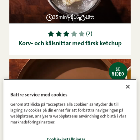
35min
16
Lätt
1
2
3
4
5
(2)
Korv- och kålsnittar med färsk ketchup
SE
VIDEO
Bättre service med cookies
Genom att klicka på "acceptera alla cookies" samtycker du till
lagring av cookies på din enhet för att förbättra navigeringen på
webbplatsen, analysera webbplatsens användning och bistå i våra
marknadsföringsinsatser.
40min
4
Lätt
Cookie-inställningar