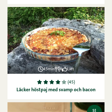
45min
8
Lätt
1
2
3
4
5
(45)
Läcker höstpaj med svamp och bacon
SE