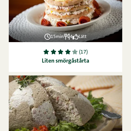
15min
4
Lätt
1
2
3
4
5
(17)
Liten smörgåstårta