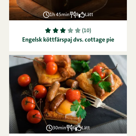
1h 45min
8
Lätt
1
2
3
4
5
(10)
Engelsk köttfärspaj dvs. cottage pie
30min
6
Lätt