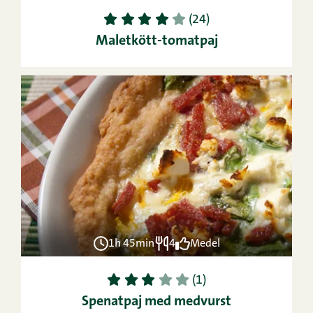
1
2
3
4
5
(24)
Maletkött-tomatpaj
1h 45min
4
Medel
1
2
3
4
5
(1)
Spenatpaj med medvurst