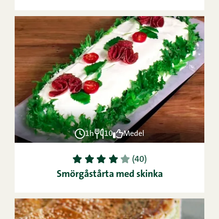
1h
10
Medel
1
2
3
4
5
(40)
Smörgåstårta med skinka