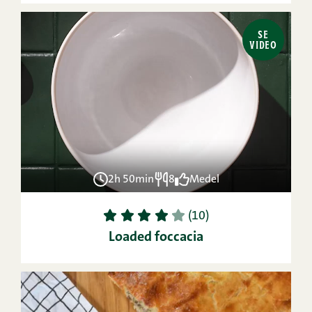
SE
VIDEO
2h 50min
8
Medel
1
2
3
4
5
(10)
Loaded foccacia