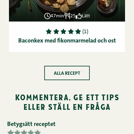
47min
25
Lätt
1
2
3
4
5
(1)
Baconkex med fikonmarmelad och ost
ALLA RECEPT
kommentera, ge ett tips
eller ställ en fråga
Betygsätt receptet