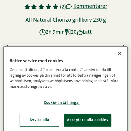
Kommentarer
1
2
3
4
5
(2)
All Natural Chorizo grillkorv 230 g
2h 9min
20
Lätt
Ingredienser
Bättre service med cookies
Genom att klicka på "acceptera alla cookies" samtycker du till
lagring av cookies på din enhet för att förbättra navigeringen på
Instruktioner
webbplatsen, analysera webbplatsens användning och bistå i våra
marknadsföringsinsatser.
Näringsinnehåll
Cookie-inställningar
Avvisa alla
Acceptera alla cookies
Detta recept från Tinskun keittiössä bloggen var