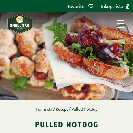
Hoppa till innehållet
Favoriter
Inköpslista
Framsida
/
Recept
/
Pulled Hotdog
pulled hotdog