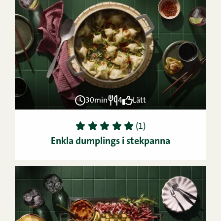
30min
4
Lätt
1
2
3
4
5
(1)
Enkla dumplings i stekpanna