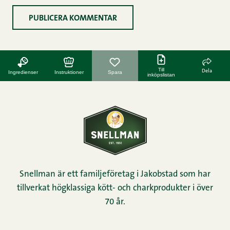
Till
Dela
Ingredienser
Instruktioner
Spara
inköpslistan
Snellman är ett familjeföretag i Jakobstad som har
tillverkat högklassiga kött- och charkprodukter i över
70 år.