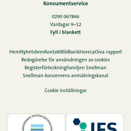
Konsumentservice
0290 067866
Vardagar 9–12
Fyll i blankett
Hem
Nyhetsbrev
Kontakt
Bildbank
Horeca
Oiva-rapport
Redogörelse för användningen av cookies
Re­gis­ter­för­teck­ning
Familjen Snellman
Snellman-koncernens anmälningskanal
Cookie inställningar