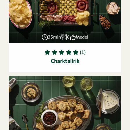
35min
6
Medel
1
2
3
4
5
(1)
Charktallrik