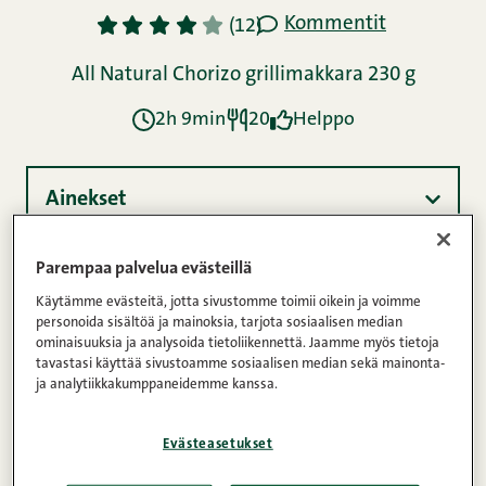
Kommentit
1
2
3
4
5
(12)
All Natural Chorizo grillimakkara 230 g
2h 9min
20
Helppo
Ainekset
Parempaa palvelua evästeillä
Ohje
Käytämme evästeitä, jotta sivustomme toimii oikein ja voimme
personoida sisältöä ja mainoksia, tarjota sosiaalisen median
ominaisuuksia ja analysoida tietoliikennettä. Jaamme myös tietoja
tavastasi käyttää sivustoamme sosiaalisen median sekä mainonta-
Ravintosisältö
ja analytiikkakumppaneidemme kanssa.
Evästeasetukset
Tämä Tinskun keittiössä -blogin resepti oli mukana