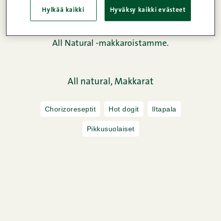
“All Natural -makumatka” -kilpailussa, jossa
Hylkää kaikki
Hyväksy kaikki evästeet
haastoimme suomalaisia ruokabloggaajia
kehittämään oman reseptinsä lisäaineettomista
All Natural -makkaroistamme.
All natural,
Makkarat
Chorizoreseptit
Hot dogit
Iltapala
Pikkusuolaiset