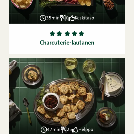
35min
6
Keskitaso
1
2
3
4
5
Charcuterie-lautanen
47min
25
Helppo