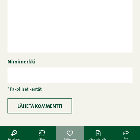
Nimimerkki
* Pakolliset kentät
Jaa
Ainekset
Ohje
Tallenna
Ostoslistalle