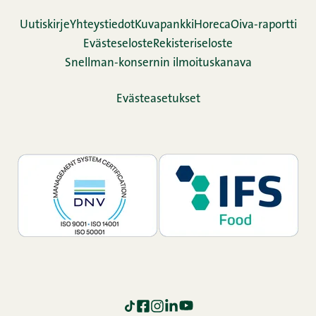
Uutiskirje
Yhteystiedot
Kuvapankki
Horeca
Oiva-raportti
Evästeseloste
Rekisteriseloste
Snellman-konsernin ilmoituskanava
Evästeasetukset
TikTok
Facebook
Instagram
LinkedIn
YouTube