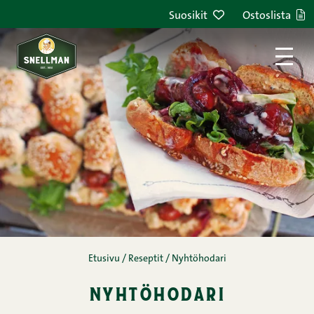
Siirry sisältöön
Suosikit
Ostoslista
Etusivu
/
Reseptit
/
Nyhtöhodari
nyhtöhodari