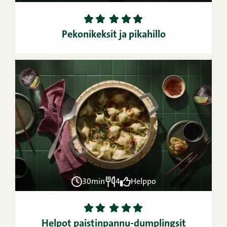
1
2
3
4
5
Pekonikeksit ja pikahillo
30min
4
Helppo
1
2
3
4
5
Helpot paistinpannu-dumplingsit