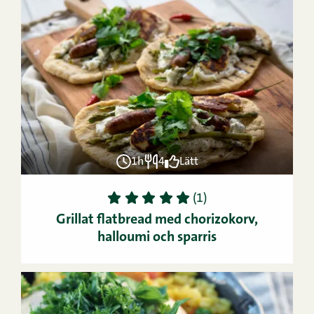
1h
4
Lätt
1
2
3
4
5
(1)
Grillat flatbread med chorizokorv,
halloumi och sparris