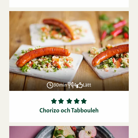
30min
4
Lätt
1
2
3
4
5
Chorizo och Tabbouleh