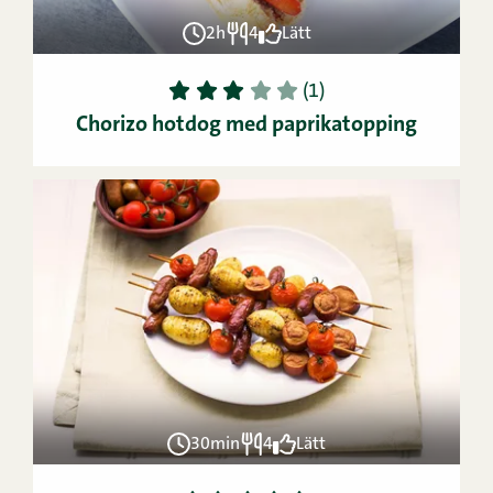
2h
4
Lätt
1
2
3
4
5
(1)
Chorizo hotdog med paprikatopping
30min
4
Lätt