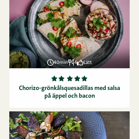
40min
4
Lätt
1
2
3
4
5
Chorizo-grönkålsquesadillas med salsa
på äppel och bacon