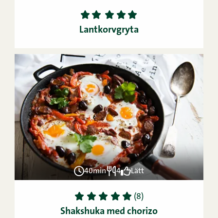
1
2
3
4
5
Lantkorvgryta
40min
4
Lätt
1
2
3
4
5
(8)
Shakshuka med chorizo