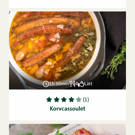
1h 30min
4
Lätt
1
2
3
4
5
(1)
Korvcassoulet