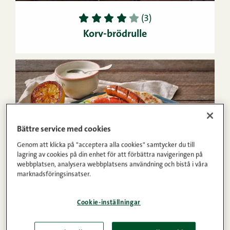
1
2
3
4
5
(3)
Korv-brödrulle
Bättre service med cookies
Genom att klicka på "acceptera alla cookies" samtycker du till
lagring av cookies på din enhet för att förbättra navigeringen på
webbplatsen, analysera webbplatsens användning och bistå i våra
marknadsföringsinsatser.
6
Medel
Cookie-inställningar
1
2
3
4
5
(2)
Tunnbröd med varm batat-lins­sallad