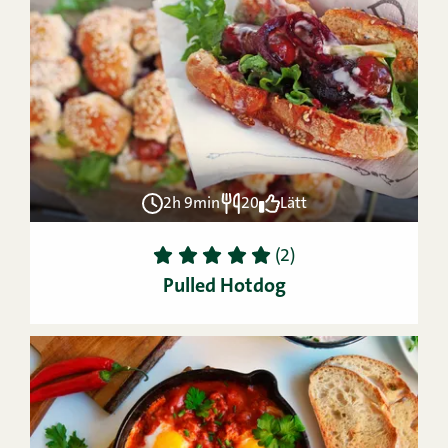
2h 9min
20
Lätt
1
2
3
4
5
(2)
Pulled Hotdog