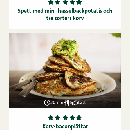
1
2
3
4
5
Spett med mini-hasselbackpotatis och
tre sorters korv
30min
6
Lätt
1
2
3
4
5
Korv-baconplättar