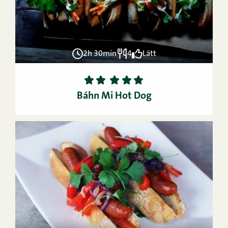
2h 30min
4
Lätt
1
2
3
4
5
Báhn Mi Hot Dog