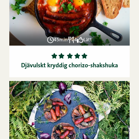
45min
4
Lätt
1
2
3
4
5
Djävulskt kryddig chorizo-shakshuka