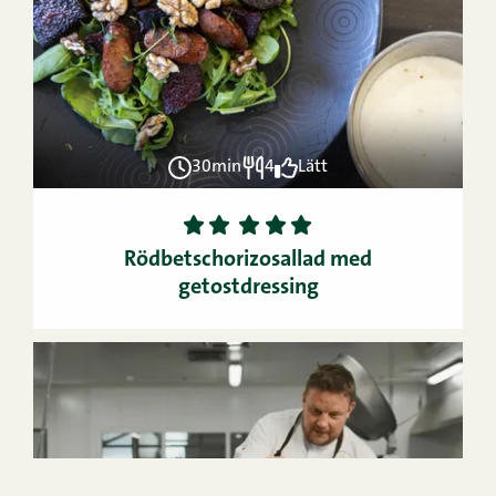
30min
4
Lätt
1
2
3
4
5
Rödbetschorizosallad med
getostdressing