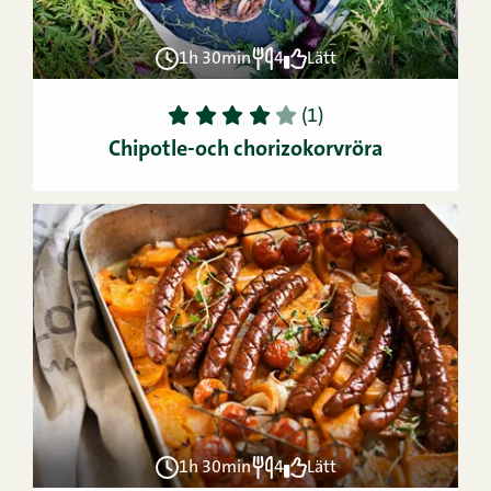
1h 30min
4
Lätt
1
2
3
4
5
(1)
Chipotle-och chorizokorvröra
1h 30min
4
Lätt