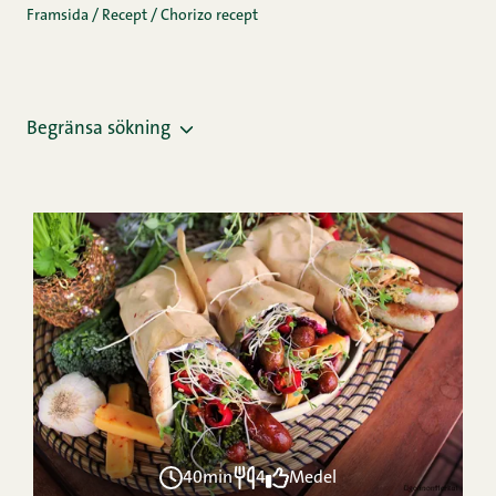
Framsida
/
Recept
/
Chorizo recept
Begränsa sökning
40min
4
Medel