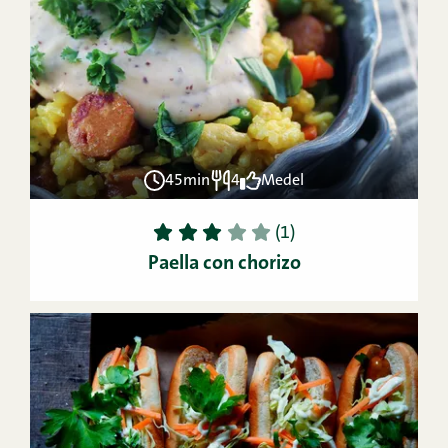
45min
4
Medel
1
2
3
4
5
(1)
Paella con chorizo