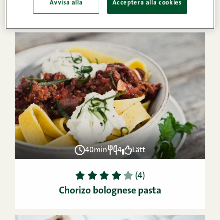
Avvisa alla
Acceptera alla cookies
och chorizo­korv
40min
4
Lätt
1
2
3
4
5
(4)
Chorizo bolognese pasta