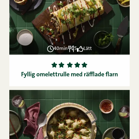
40min
5
Lätt
1
2
3
4
5
Fyllig omelettrulle med räfflade flarn