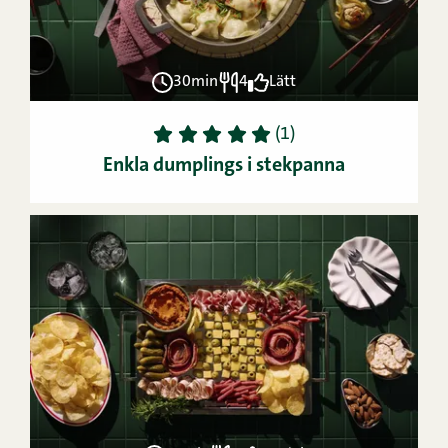
30min
4
Lätt
1
2
3
4
5
(1)
Enkla dumplings i stekpanna