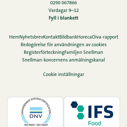
0290 067866
Vardagar 9–12
Fyll i blankett
Hem
Nyhetsbrev
Kontakt
Bildbank
Horeca
Oiva-rapport
Redogörelse för användningen av cookies
Re­gis­ter­för­teck­ning
Familjen Snellman
Snellman-koncernens anmälningskanal
Cookie inställningar