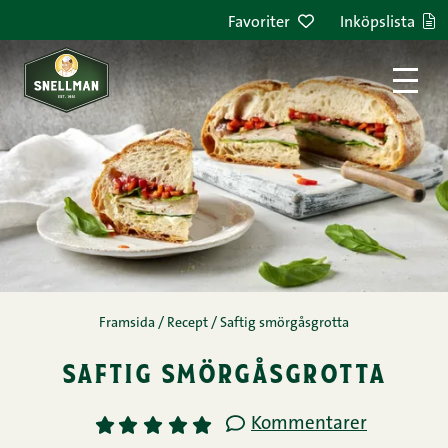
Hoppa till innehållet
Favoriter
Inköpslista
Framsida
/
Recept
/
Saftig smörgåsgrotta
saftig smörgåsgrotta
Kommentarer
1
2
3
4
5