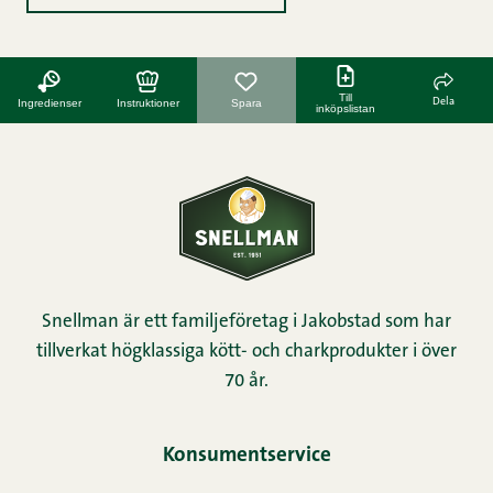
Till
Dela
Ingredienser
Instruktioner
Spara
inköpslistan
Snellman är ett familjeföretag i Jakobstad som har
tillverkat högklassiga kött- och charkprodukter i över
70 år.
Konsumentservice