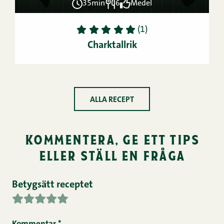
35min
6
Medel
1
2
3
4
5
(1)
Charktallrik
ALLA RECEPT
kommentera, ge ett tips
eller ställ en fråga
Betygsätt receptet