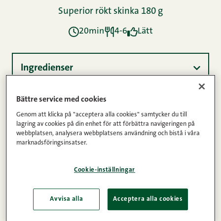
Superior rökt skinka 180 g
20min
4-6
Lätt
Ingredienser
Bättre service med cookies
Instruktioner
Genom att klicka på "acceptera alla cookies" samtycker du till
lagring av cookies på din enhet för att förbättra navigeringen på
webbplatsen, analysera webbplatsens användning och bistå i våra
marknadsföringsinsatser.
Näringsinnehåll
Cookie-inställningar
Man kan väl inte ogilla ett recept som innehåller
meningen ”Lägg tillbaka hatten och svep in hela
Avvisa alla
Acceptera alla cookies
kakan i film”? Fyll ett fylligt bröd med Herr