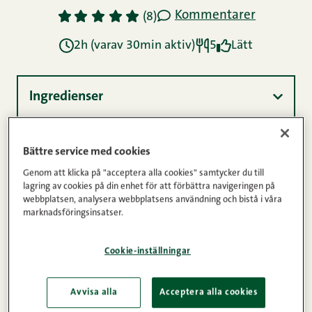
Kommentarer
1
2
3
4
5
(8)
2h (varav 30min aktiv)
5
Lätt
Ingredienser
Instruktioner
Bättre service med cookies
Genom att klicka på "acceptera alla cookies" samtycker du till
lagring av cookies på din enhet för att förbättra navigeringen på
webbplatsen, analysera webbplatsens användning och bistå i våra
Näringsinnehåll
marknadsföringsinsatser.
Cookie-inställningar
Även om det heter ”sjömansbiff” är rätten en gryta,
och inte en biff. Hur som helst så lämpar sig
Avvisa alla
Acceptera alla cookies
Snellmans Skivad innerstek av nöt utmärkt för ett