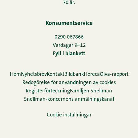
70 år.
Konsumentservice
0290 067866
Vardagar 9–12
Fyll i blankett
Hem
Nyhetsbrev
Kontakt
Bildbank
Horeca
Oiva-rapport
Redogörelse för användningen av cookies
Re­gis­ter­för­teck­ning
Familjen Snellman
Snellman-koncernens anmälningskanal
Cookie inställningar