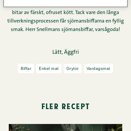
sjömansbiffrecept. Köttet är skuret i tunntunna
bitar av färskt, ofruset kött. Tack vare den långa
tillverkningsprocessen får sjömansbiffarna en fyllig
smak. Herr Snellmans sjömansbiffar, varsågoda!
Lätt,
Äggfri
Biffar
Enkel mat
Grytor
Vardagsmat
fler recept