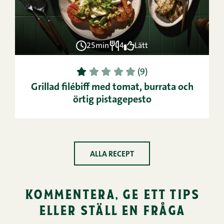
25min
4
Lätt
1
2
3
4
5
(9)
Grillad filébiff med tomat, burrata och
örtig pistagepesto
ALLA RECEPT
kommentera, ge ett tips
eller ställ en fråga