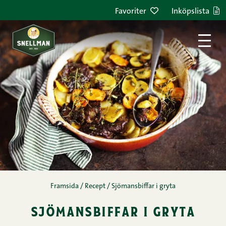
Hoppa till innehållet
Favoriter
Inköpslista
Framsida
/
Recept
/
Sjömansbiffar i gryta
sjömansbiffar i gryta