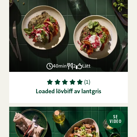
40min
2
Lätt
1
2
3
4
5
(1)
Loaded lövbiff av lantgris
SE
VIDEO