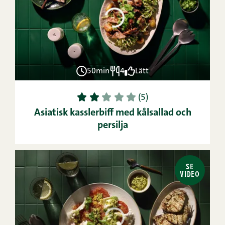
50min
4
Lätt
1
2
3
4
5
(5)
Asiatisk kasslerbiff med kålsallad och
persilja
SE
VIDEO