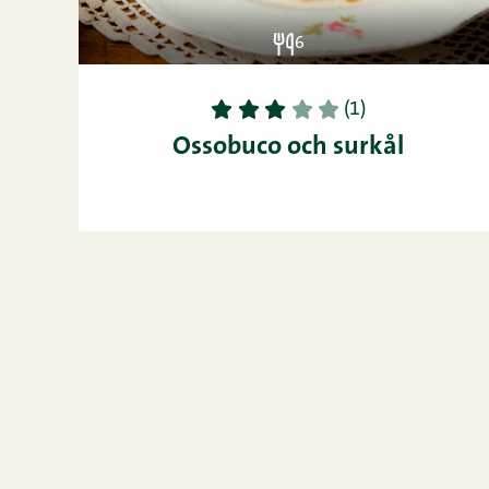
6
1
2
3
4
5
(1)
Ossobuco och surkål