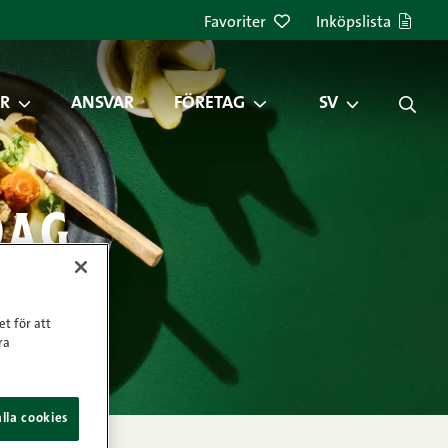
Favoriter
Inköpslista
R
ANSVAR
FÖRETAG
SV
dag
et för att
ra
lla cookies