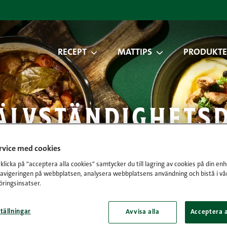
RECEPT
MATTIPS
PRODUKTE
älvständighets
ervice med cookies
licka på "acceptera alla cookies" samtycker du till lagring av cookies på din enh
navigeringen på webbplatsen, analysera webbplatsens användning och bistå i vå
ringsinsatser.
tällningar
Avvisa alla
Acceptera a