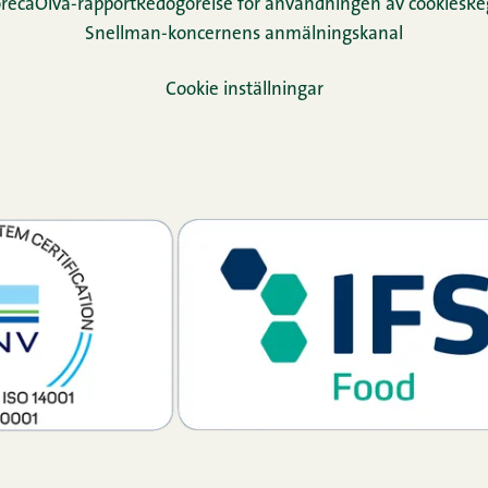
reca
Oiva-rapport
Redogörelse för användningen av cookies
Re­
Snellman-koncernens anmälningskanal
Cookie inställningar