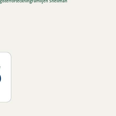
gis­ter­för­teck­ning
Familjen Snellman