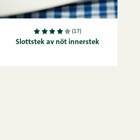
1
2
3
4
5
(17)
Slottstek av nöt innerstek