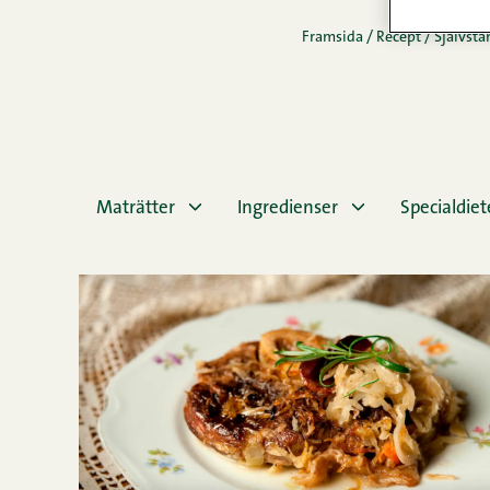
Framsida
/
Recept
/
Självst
Maträtter
Ingredienser
Specialdie