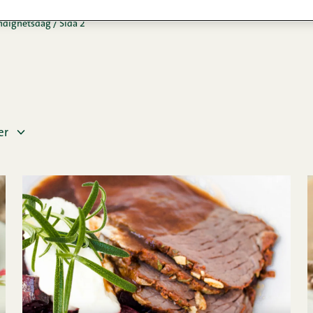
ändighetsdag
/
Sida 2
ter