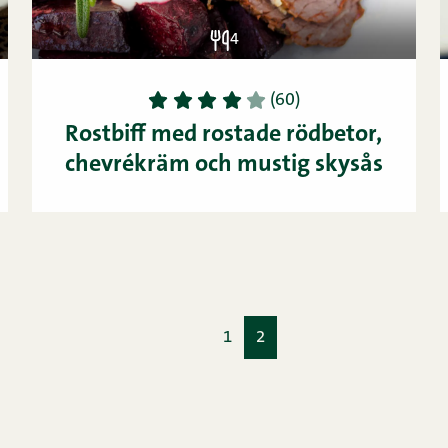
4
1
2
3
4
5
(60)
Rostbiff med rostade rödbetor,
chevrékräm och mustig skysås
Page
Page
1
2