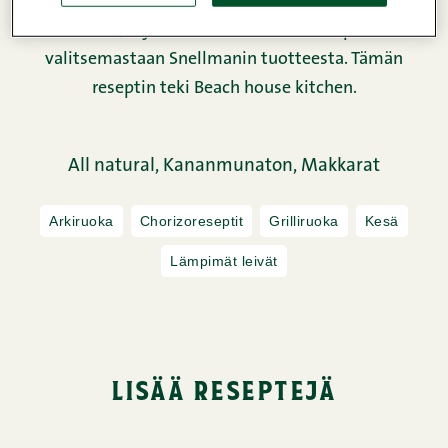
haastoimme 9 ruokabloggaajaa kehittämään
oman, täysin lisäaineettoman reseptin
valitsemastaan Snellmanin tuotteesta. Tämän
reseptin teki Beach house kitchen.
All natural,
Kananmunaton,
Makkarat
Arkiruoka
Chorizoreseptit
Grilliruoka
Kesä
Lämpimät leivät
lisää reseptejä