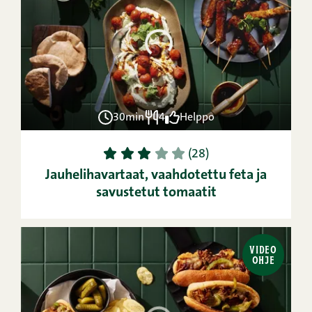
30min
4
Helppo
1
2
3
4
5
(28)
Jauhelihavartaat, vaahdotettu feta ja
savustetut tomaatit
VIDEO
OHJE