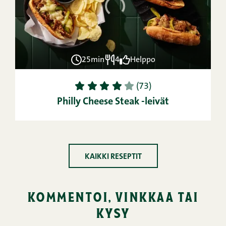
25min
4
Helppo
1
2
3
4
5
(73)
Philly Cheese Steak -leivät
KAIKKI RESEPTIT
kommentoi, vinkkaa tai
kysy