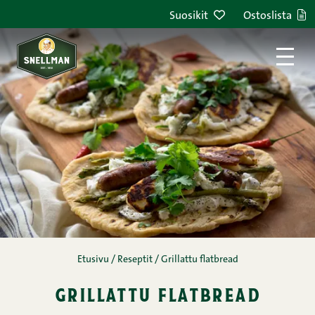
Siirry sisältöön
Suosikit
Ostoslista
Etusivu
/
Reseptit
/
Grillattu flatbread
grillattu flatbread