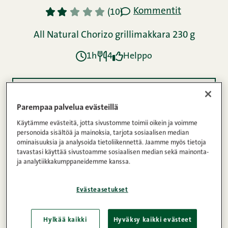
Kommentit
1
2
3
4
5
(10)
All Natural Chorizo grillimakkara 230 g
1h
4
Helppo
Ainekset
Parempaa palvelua evästeillä
Käytämme evästeitä, jotta sivustomme toimii oikein ja voimme
Ohje
personoida sisältöä ja mainoksia, tarjota sosiaalisen median
ominaisuuksia ja analysoida tietoliikennettä. Jaamme myös tietoja
tavastasi käyttää sivustoamme sosiaalisen median sekä mainonta-
ja analytiikkakumppaneidemme kanssa.
Ravintosisältö
Evästeasetukset
Tämä resepti oli mukana reseptikilpailussa, jossa
Hylkää kaikki
Hyväksy kaikki evästeet