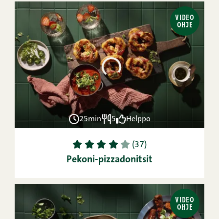
VIDEO
OHJE
25min
5
Helppo
1
2
3
4
5
(37)
Pekoni-pizzadonitsit
VIDEO
OHJE