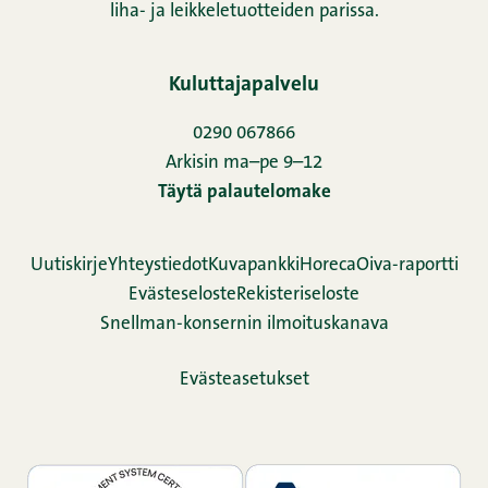
liha- ja leikkeletuotteiden parissa.
Kuluttajapalvelu
0290 067866
Arkisin ma–pe 9–12
Täytä palautelomake
Uutiskirje
Yhteystiedot
Kuvapankki
Horeca
Oiva-raportti
Evästeseloste
Rekisteriseloste
Snellman-konsernin ilmoituskanava
Evästeasetukset