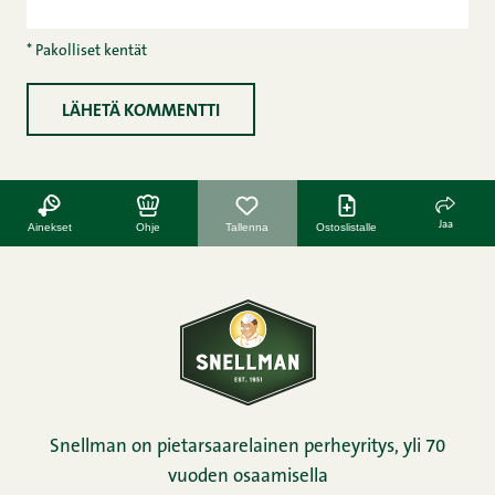
* Pakolliset kentät
Jaa
Ainekset
Ohje
Tallenna
Ostoslistalle
Snellman on pietarsaarelainen perheyritys, yli 70
vuoden osaamisella