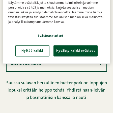
Käytämme evästeitä, jotta sivustomme toimii oikein ja voimme
1h
5
Helppo
personoida sisältöä ja mainoksia, tarjota sosiaalisen median
ominaisuuksia ja analysoida tietoliikennettä. Jaamme myös tietoja
tavastasi käyttää sivustoamme sosiaalisen median sekä mainonta-
ja analytiikkakumppaneidemme kanssa.
Ainekset
Evästeasetukset
Ohje
Hylkää kaikki
Hyväksy kaikki evästeet
Ravintosisältö
Suussa sulavan herkullinen butter pork on loppujen
lopuksi erittäin helppo tehdä. Yhdistä naan-leivän
ja basmatiriisin kanssa ja nauti!