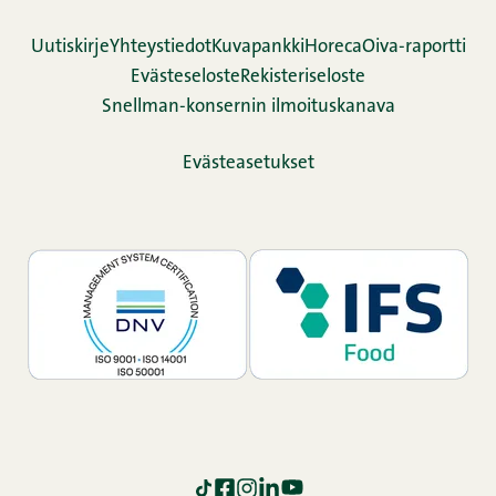
Uutiskirje
Yhteystiedot
Kuvapankki
Horeca
Oiva-raportti
Evästeseloste
Rekisteriseloste
Snellman-konsernin ilmoituskanava
Evästeasetukset
TikTok
Facebook
Instagram
LinkedIn
YouTube