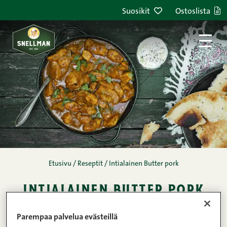
Siirry sisältöön
Suosikit
Ostoslista
Etusivu
/
Reseptit
/
Intialainen Butter pork
intialainen butter pork
Kommentit
1
2
3
4
5
(8)
Parempaa palvelua evästeillä