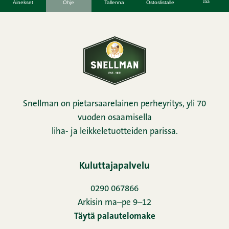
Jaa
Ainekset
Ohje
Tallenna
Ostoslistalle
Snellman on pietarsaarelainen perheyritys, yli 70
vuoden osaamisella
liha- ja leikkeletuotteiden parissa.
Kuluttajapalvelu
0290 067866
Arkisin ma–pe 9–12
Täytä palautelomake