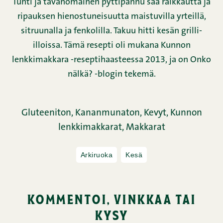
Tuhti ja tavanomainen pyttipannu saa raikkautta ja
ripauksen hienostuneisuutta maistuvilla yrteillä,
sitruunalla ja fenkolilla. Takuu hitti kesän grilli-
illoissa. Tämä resepti oli mukana Kunnon
lenkkimakkara -reseptihaasteessa 2013, ja on Onko
nälkä? -blogin tekemä.
Gluteeniton,
Kananmunaton,
Kevyt,
Kunnon
lenkkimakkarat,
Makkarat
Arkiruoka
Kesä
kommentoi, vinkkaa tai
kysy