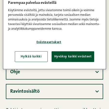
salsa verde
Parempaa palvelua evästeillä
Käytämme evästeitä, jotta sivustomme toimii oikein ja voimme
Kommentit
1
2
3
4
5
(1)
personoida sisältöä ja mainoksia, tarjota sosiaalisen median
ominaisuuksia ja analysoida tietoliikennettä. Jaamme myös tietoja
Kunnon kuoreton lenkki 450 g
tavastasi käyttää sivustoamme sosiaalisen median sekä mainonta-
ja analytiikkakumppaneidemme kanssa.
45min
6
Keskitaso
Evästeasetukset
Ainekset
Hylkää kaikki
Hyväksy kaikki evästeet
Ohje
Ravintosisältö