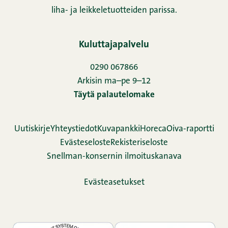
liha- ja leikkeletuotteiden parissa.
Kuluttajapalvelu
0290 067866
Arkisin ma–pe 9–12
Täytä palautelomake
Uutiskirje
Yhteystiedot
Kuvapankki
Horeca
Oiva-raportti
Evästeseloste
Rekisteriseloste
Snellman-konsernin ilmoituskanava
Evästeasetukset