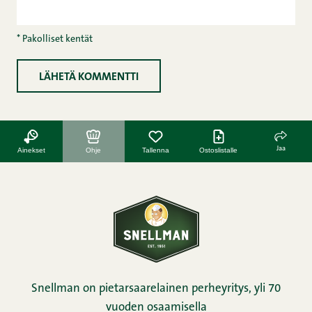
* Pakolliset kentät
Jaa
Ainekset
Ohje
Tallenna
Ostoslistalle
Snellman on pietarsaarelainen perheyritys, yli 70
vuoden osaamisella