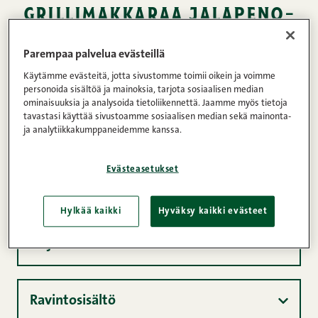
grillimakkaraa jalapeno-
juustotäytteellä
Parempaa palvelua evästeillä
Kommentit
1
2
3
4
5
(1)
Käytämme evästeitä, jotta sivustomme toimii oikein ja voimme
personoida sisältöä ja mainoksia, tarjota sosiaalisen median
ominaisuuksia ja analysoida tietoliikennettä. Jaamme myös tietoja
Kunnon pekoni 150 g
tavastasi käyttää sivustoamme sosiaalisen median sekä mainonta-
ja analytiikkakumppaneidemme kanssa.
40min
4
Helppo
Evästeasetukset
Ainekset
Hylkää kaikki
Hyväksy kaikki evästeet
Ohje
Ravintosisältö