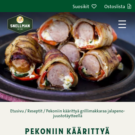
Siirry sisältöön
Suosikit
Ostoslista
Etusivu
/
Reseptit
/
Pekoniin käärittyä grillimakkaraa jalapeno-
juustotäytteellä
pekoniin käärittyä