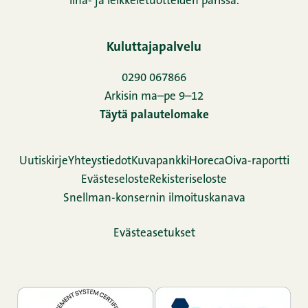
liha- ja leikkeletuotteiden parissa.
Kuluttajapalvelu
0290 067866
Arkisin ma–pe 9–12
Täytä palautelomake
Uutiskirje
Yhteystiedot
Kuvapankki
Horeca
Oiva-raportti
Evästeseloste
Rekisteriseloste
Snellman-konsernin ilmoituskanava
Evästeasetukset