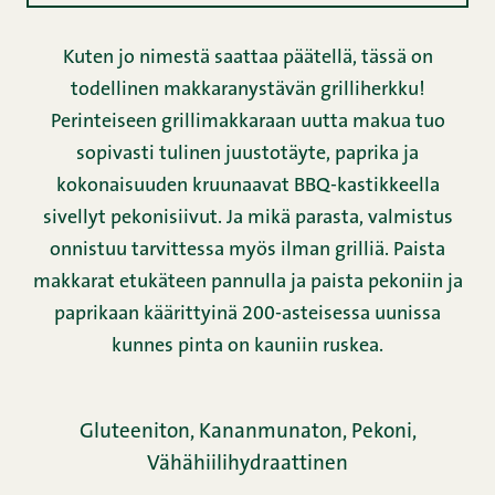
Kuten jo nimestä saattaa päätellä, tässä on
todellinen makkaranystävän grilliherkku!
Perinteiseen grillimakkaraan uutta makua tuo
sopivasti tulinen juustotäyte, paprika ja
kokonaisuuden kruunaavat BBQ-kastikkeella
sivellyt pekonisiivut. Ja mikä parasta, valmistus
onnistuu tarvittessa myös ilman grilliä. Paista
makkarat etukäteen pannulla ja paista pekoniin ja
paprikaan käärittyinä 200-asteisessa uunissa
kunnes pinta on kauniin ruskea.
Gluteeniton,
Kananmunaton,
Pekoni,
Vähähiilihydraattinen