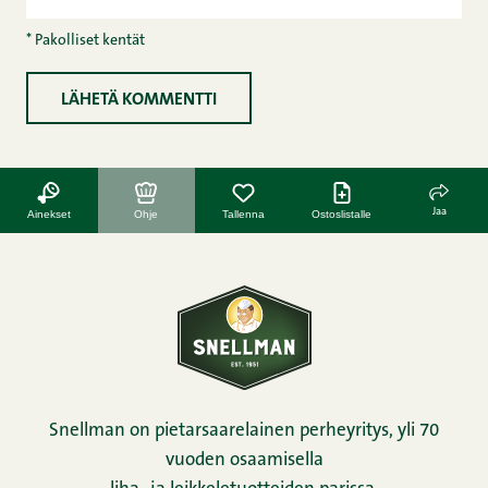
* Pakolliset kentät
Jaa
Ainekset
Ohje
Tallenna
Ostoslistalle
Snellman on pietarsaarelainen perheyritys, yli 70
vuoden osaamisella