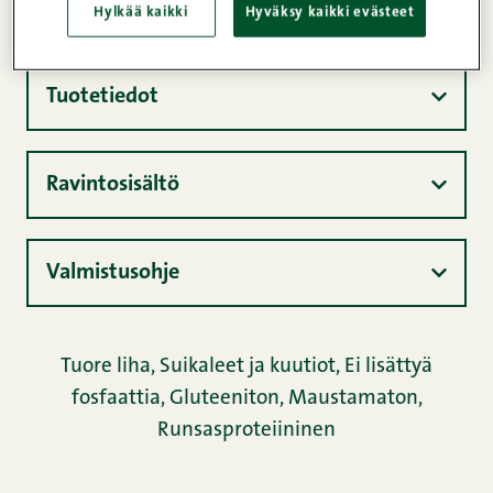
100%
500g
Hylkää kaikki
Hyväksy kaikki evästeet
Tuotetiedot
Ravintosisältö
Valmistusohje
Tuore liha
,
Suikaleet ja kuutiot
,
Ei lisättyä
fosfaattia
,
Gluteeniton
,
Maustamaton
,
Runsasproteiininen