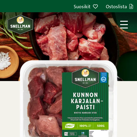
Siirry sisältöön
Suosikit
Ostoslista