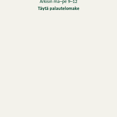
Arkisin ma–pe 9–12
Täytä palautelomake
Uutiskirje
Yhteystiedot
Kuvapankki
Horeca
Oiva-raportti
Evästeseloste
Rekisteriseloste
Snellman-konsernin ilmoituskanava
Evästeasetukset