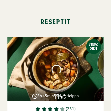
reseptit
VIDEO
OHJE
3h 45min
4
Helppo
1
2
3
4
5
(231)