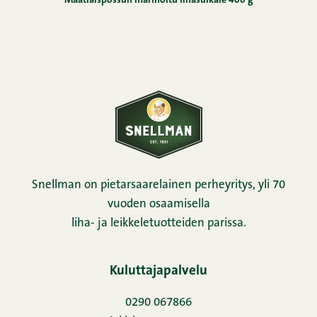
Maatiaispossun marinoitu lihasuikale 400 g
Snellman on pietarsaarelainen perheyritys, yli 70
vuoden osaamisella
liha- ja leikkeletuotteiden parissa.
Kuluttajapalvelu
0290 067866