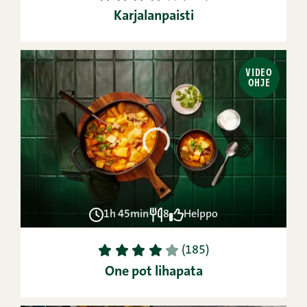
Karjalanpaisti
VIDEO
OHJE
1h 45min
8
Helppo
1
2
3
4
5
(185)
One pot lihapata