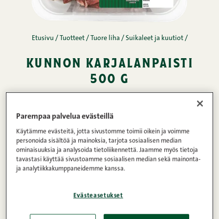
Etusivu
/
Tuotteet
/
Tuore liha
/
Suikaleet ja kuutiot
/
kunnon karjalanpaisti
500 g
Maatiaispossun ja naudan paistit toimivat
Parempaa palvelua evästeillä
karjalanpaistin aineksina. Tuoretta,
Käytämme evästeitä, jotta sivustomme toimii oikein ja voimme
pakastamatonta ja GMO-vapaata lihaa
personoida sisältöä ja mainoksia, tarjota sosiaalisen median
perhetilloilta. Hauduta uunissa pitkään miedolla
ominaisuuksia ja analysoida tietoliikennettä. Jaamme myös tietoja
tavastasi käyttää sivustoamme sosiaalisen median sekä mainonta-
lämmöllä.
ja analytiikkakumppaneidemme kanssa.
Evästeasetukset
Lihapitoisuus
Paino