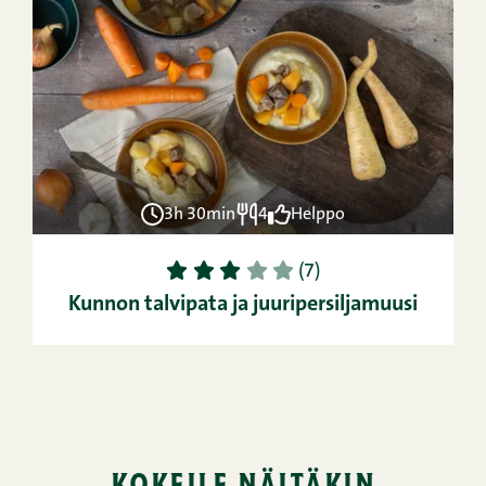
3h 30min
4
Helppo
1
2
3
4
5
(7)
Kunnon talvipata ja juuripersiljamuusi
kokeile näitäkin