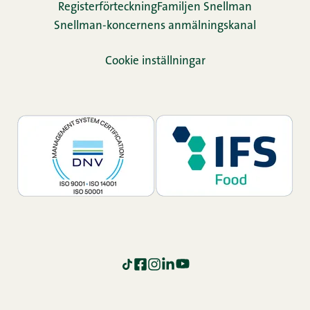
Re­gis­ter­för­teck­ning
Familjen Snellman
Snellman-koncernens anmälningskanal
Cookie inställningar
TikTok
Facebook
Instagram
LinkedIn
YouTube