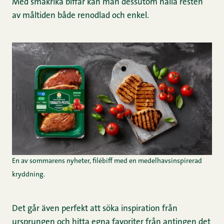
Med smakrika biffar kan man dessutom hålla resten
av måltiden både renodlad och enkel.
En av sommarens nyheter, filébiff med en medelhavsinspirerad
kryddning.
Det går även perfekt att söka inspiration från
ursprungen och hitta egna favoriter från antingen det