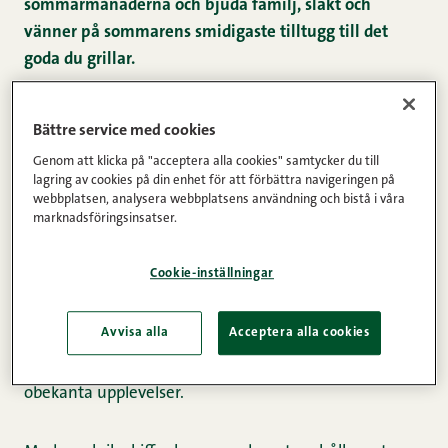
sommarmånaderna och bjuda familj, släkt och
vänner på sommarens smidigaste tilltugg till det
goda du grillar.
Du hittar en uppsjö av olika smaker bland
Herr
Bättre service med cookies
Snellmans nyheter inför sommaren 2021
. En
Genom att klicka på "acceptera alla cookies" samtycker du till
gemensam nämnare för allt det nya är tre
lagring av cookies på din enhet för att förbättra navigeringen på
kärnargument. Det skall vara lätt, snabbt och
webbplatsen, analysera webbplatsens användning och bistå i våra
marknadsföringsinsatser.
smärtfritt att laga mat på sommaren!
Cookie-inställningar
Inför sommarmånaderna introducerar vi två nya
smaker till den populära uppsättningen av filébiffar
Avvisa alla
Acceptera alla cookies
från den finska lantgrisen. Både
tomat-pesto
och
chimichurri
bjuder smaklökarna på nya och aningen
obekanta upplevelser.