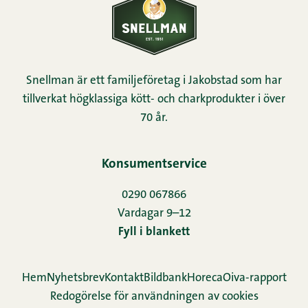
Snellman är ett familjeföretag i Jakobstad som har
tillverkat högklassiga kött- och charkprodukter i över
70 år.
Konsumentservice
0290 067866
Vardagar 9–12
Fyll i blankett
Hem
Nyhetsbrev
Kontakt
Bildbank
Horeca
Oiva-rapport
Redogörelse för användningen av cookies