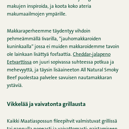
makujen inspiroida, ja koota koko ateria
makumaailmojen ympärille.
Makkaraperheemme täydentyy vihdoin
pehmeämmällä Iivarilla, ”jauhomakkaroiden
kuninkaalla” jossa ei muiden makkaroidemme tavoin
ole lainkaan lisättyä fosfaattia.
Cheddar-jalapeno
Eetvarttissa
on juuri sopivassa suhteessa potkua ja
mehevyyttä, ja täysin lisäaineeton All Natural Smoky
Beef puolestaa palvelee savuisen nautamakkaran
ystäviä.
Vikkelää ja vaivatonta grillausta
Kaikki Maatiaspossun fileepihvit valmistuvat grillissä