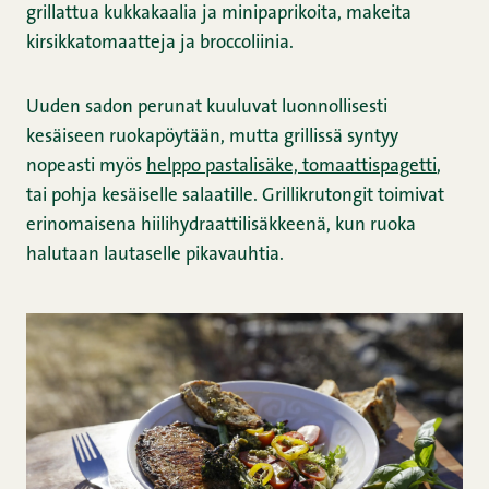
grillattua kukkakaalia ja minipaprikoita, makeita
kirsikkatomaatteja ja broccoliinia.
Uuden sadon perunat kuuluvat luonnollisesti
kesäiseen ruokapöytään, mutta grillissä syntyy
nopeasti myös
helppo pastalisäke, tomaattispagetti
,
tai pohja kesäiselle salaatille. Grillikrutongit toimivat
erinomaisena hiilihydraattilisäkkeenä, kun ruoka
halutaan lautaselle pikavauhtia.