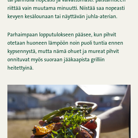
tai pannulla nopeasti ja vaivattomasti: paistamiseen
riittää vain muutama minuutti. Niistää saa nopeasti
kevyen kesälounaan tai näyttävän juhla-aterian.
Parhaimpaan lopputulokseen pääsee, kun pihvit
otetaan huoneen lämpöön noin puoli tuntia ennen
kypsennystä, mutta nämä ohuet ja mureat pihvit
onnituvat myös suoraan jääkaapista grilliin
heitettyinä.