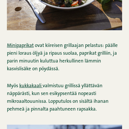
Minipaprikat
ovat kiireisen grillaajan pelastus: päälle
pieni loraus öljyä ja ripaus suolaa, paprikat grilliin, ja
parin minuutin kuluttua herkullinen lämmin
kasvislisäke on pöydässä.
Myös
kukkakaali
valmistuu grillissä yllättävän
näppärästi, kun sen esikypsentää nopeasti
mikroaaltouunissa. Lopputulos on sisältä ihanan
pehmeä ja pinnalta paahtuneen rapsakka.