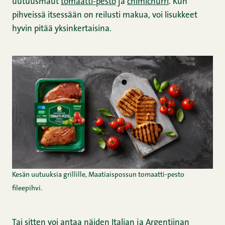
uutuusmaut
tomaatti-pesto
ja
chimichurri
. Kun
pihveissä itsessään on reilusti makua, voi lisukkeet
hyvin pitää yksinkertaisina.
Kesän uutuuksia grillille, Maatiaispossun tomaatti-pesto
fileepihvi.
Tai sitten voi antaa näiden Italian ja Argentiinan