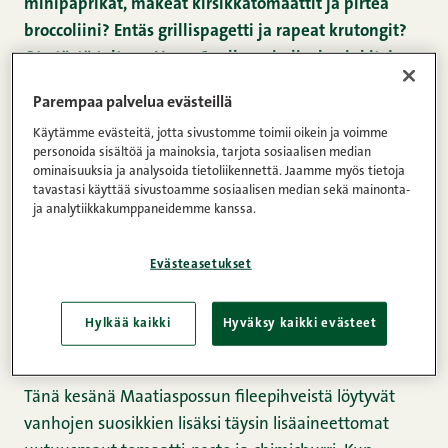
minipaprikat, makeat kirsikkatomaattit ja pirteä
broccoliini? Entäs grillispagetti ja rapeat krutongit?
Ota tästä talteen Herra Snellmanin lisukevinkit, ja
päivitä ostoslistasi kesän kynnyksellä.
Parempaa palvelua evästeillä
Käytämme evästeitä, jotta sivustomme toimii oikein ja voimme
Herra Snellmanin kesän 2021 uutuuksista löytyy
personoida sisältöä ja mainoksia, tarjota sosiaalisen median
herkkuja moneen makuun. Kaikkia uutuuksia
ominaisuuksia ja analysoida tietoliikennettä. Jaamme myös tietoja
tavastasi käyttää sivustoamme sosiaalisen median sekä mainonta-
yhdistää kotimaisuuden, korkean laadun ja
ja analytiikkakumppaneidemme kanssa.
herkullisen maun lisäksi kolme muutakin valttia:
helppous, nopeus ja vaivattomuus.
Evästeasetukset
Nämä ovat varsinkin kesäkokkailuun erittäin
Hylkää kaikki
Hyväksy kaikki evästeet
tervetulleita ominaisuuksia.
Tänä kesänä Maatiaspossun fileepihveistä löytyvät
vanhojen suosikkien lisäksi täysin lisäaineettomat