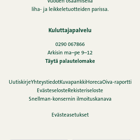
vuoden osaamisella
liha- ja leikkeletuotteiden parissa.
Kuluttajapalvelu
0290 067866
Arkisin ma–pe 9–12
Täytä palautelomake
Uutiskirje
Yhteystiedot
Kuvapankki
Horeca
Oiva-raportti
Evästeseloste
Rekisteriseloste
Snellman-konsernin ilmoituskanava
Evästeasetukset