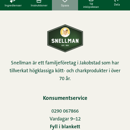
Till
Dela
Ingredienser
Instruktioner
Spara
inköpslistan
Snellman är ett familjeföretag i Jakobstad som har
tillverkat högklassiga kött- och charkprodukter i över
70 år.
Konsumentservice
0290 067866
Vardagar 9–12
Fyll i blankett