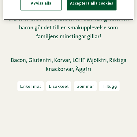
I ärlighetens namn är denna rätt nästan FÖR lätt
Avvisa alla
Acceptera alla cookies
att tillreda. Men det gör den inte sämre för det,
tvärtom! Skinnfria knackkorvar och härlig inhemsk
bacon gör det till en smakupplevelse som
familjens minstingar gillar!
Bacon,
Glutenfri,
Korvar,
LCHF,
Mjölkfri,
Riktiga
knackorvar,
Äggfri
Enkel mat
Lisukkeet
Sommar
Tilltugg