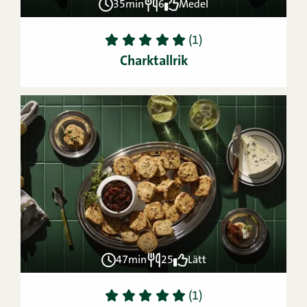
35min
6
Medel
1
2
3
4
5
(1)
Charktallrik
47min
25
Lätt
1
2
3
4
5
(1)