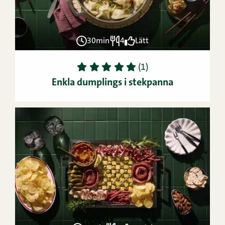
30min
4
Lätt
1
2
3
4
5
(1)
Enkla dumplings i stekpanna