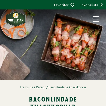
Hoppa till innehållet
Favoriter
Inköpslista
Framsida
/
Recept
/
Baconlindade knackkorvar
baconlindade