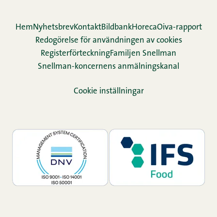
Hem
Nyhetsbrev
Kontakt
Bildbank
Horeca
Oiva-rapport
Redogörelse för användningen av cookies
Re­gis­ter­för­teck­ning
Familjen Snellman
Snellman-koncernens anmälningskanal
Cookie inställningar