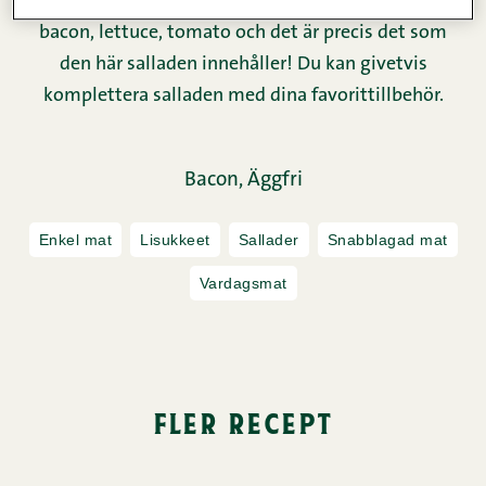
mest kända smörgåsar: BLT. Förkortningen står för
bacon, lettuce, tomato och det är precis det som
den här salladen innehåller! Du kan givetvis
komplettera salladen med dina favorittillbehör.
Bacon,
Äggfri
Enkel mat
Lisukkeet
Sallader
Snabblagad mat
Vardagsmat
fler recept