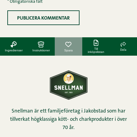
* Obligatoriska fält
Till
Dela
Ingredienser
Instruktioner
Spara
inköpslistan
Snellman är ett familjeföretag i Jakobstad som har
tillverkat högklassiga kött- och charkprodukter i över
70 år.