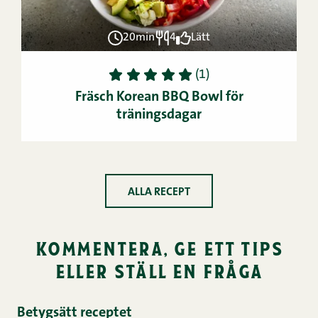
20min
4
Lätt
1
2
3
4
5
(1)
Fräsch Korean BBQ Bowl för
träningsdagar
ALLA RECEPT
kommentera, ge ett tips
eller ställ en fråga
Betygsätt receptet