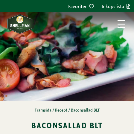
Hoppa till innehållet
Favoriter
Inköpslista
Framsida
/
Recept
/
Baconsallad BLT
baconsallad blt