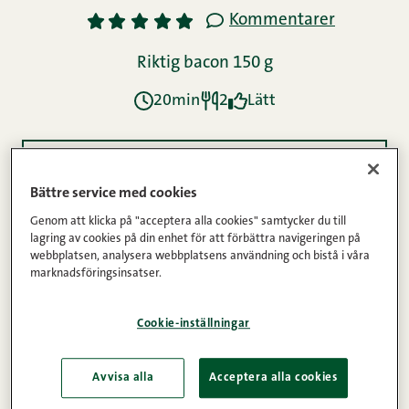
Kommentarer
1
2
3
4
5
Riktig bacon 150 g
20min
2
Lätt
Ingredienser
Bättre service med cookies
Genom att klicka på "acceptera alla cookies" samtycker du till
Instruktioner
lagring av cookies på din enhet för att förbättra navigeringen på
webbplatsen, analysera webbplatsens användning och bistå i våra
marknadsföringsinsatser.
Näringsinnehåll
Cookie-inställningar
Avvisa alla
Acceptera alla cookies
Den här salladen är inspirerad av en av världens