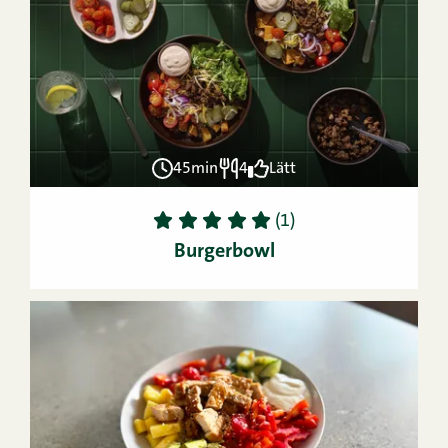
45min
4
Lätt
1
2
3
4
5
(1)
Burgerbowl