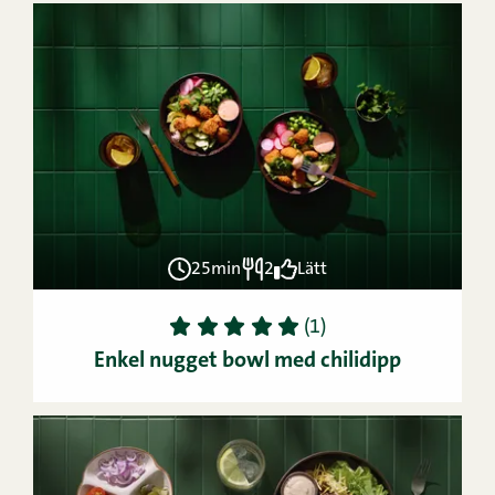
25min
2
Lätt
1
2
3
4
5
(1)
Enkel nugget bowl med chilidipp