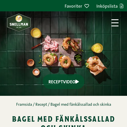
Favoriter
Inköpslista
Näringsinnehåll
I det här receptet fyller vi en fluffig bagel med
Snellmans aromrika Prosciutto Cotto-skinka och en
fräsch sallad av fänkål. Med nyanserad färskost och
färska myntablad fullbordar du en matig och
smakrik helhet. Testa till brunchen, lunchen eller
som lite lyxigare resemellanmål!
Äggfri
Kvällsbit
Morgonmål
Satokausi-recept