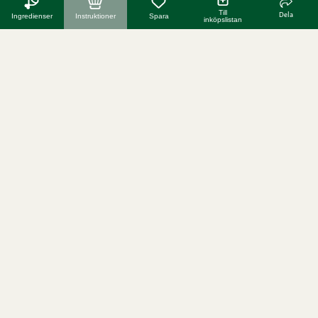
Till
Dela
Ingredienser
Instruktioner
Spara
inköpslistan