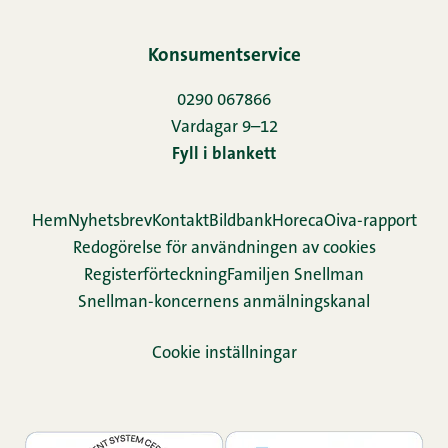
Konsumentservice
0290 067866
Vardagar 9–12
Fyll i blankett
Hem
Nyhetsbrev
Kontakt
Bildbank
Horeca
Oiva-rapport
Redogörelse för användningen av cookies
Re­gis­ter­för­teck­ning
Familjen Snellman
Snellman-koncernens anmälningskanal
Cookie inställningar