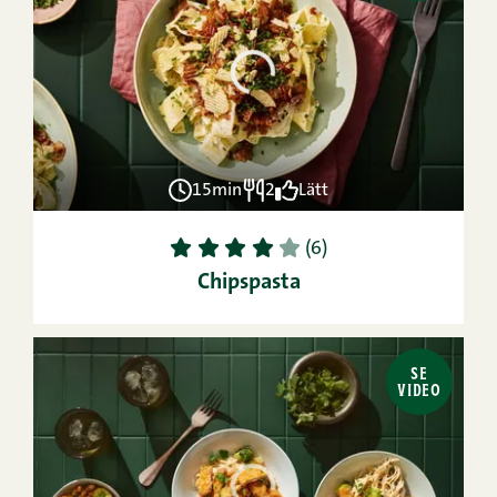
15min
2
Lätt
1
2
3
4
5
(6)
Chipspasta
SE
VIDEO