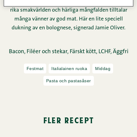
Det italienska köket lockar, och med all rätt. Den
rika smakvärlden och härliga mångfalden tilltalar
många vänner av god mat. Här en lite speciell
dukning av en bolognese, signerad Jamie Oliver.
Bacon,
Filéer och stekar,
Färskt kött,
LCHF,
Äggfri
Festmat
Italialainen ruoka
Middag
Pasta och pastasåser
fler recept