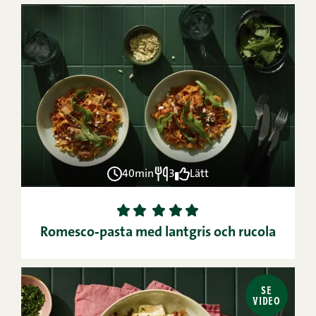
40min
3
Lätt
1
2
3
4
5
Romesco‑pasta med lantgris och rucola
SE
VIDEO