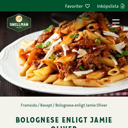
Hoppa till innehållet
Favoriter
Inköpslista
Framsida
/
Recept
/
Bolognese enligt Jamie Oliver
bolognese enligt jamie