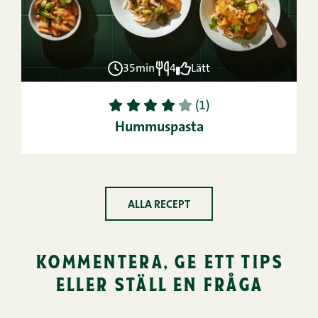
35min
4
Lätt
1
2
3
4
5
(1)
Hummuspasta
ALLA RECEPT
kommentera, ge ett tips
eller ställ en fråga