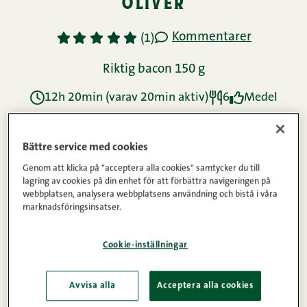
oliver
Kommentarer
1
2
3
4
5
(1)
Riktig bacon 150 g
12h 20min (varav 20min aktiv)
6
Medel
Ingredienser
Bättre service med cookies
Genom att klicka på "acceptera alla cookies" samtycker du till
lagring av cookies på din enhet för att förbättra navigeringen på
webbplatsen, analysera webbplatsens användning och bistå i våra
Instruktioner
marknadsföringsinsatser.
Cookie-inställningar
Näringsinnehåll
Avvisa alla
Acceptera alla cookies