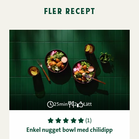
fler recept
25min
2
Lätt
1
2
3
4
5
(1)
Enkel nugget bowl med chilidipp