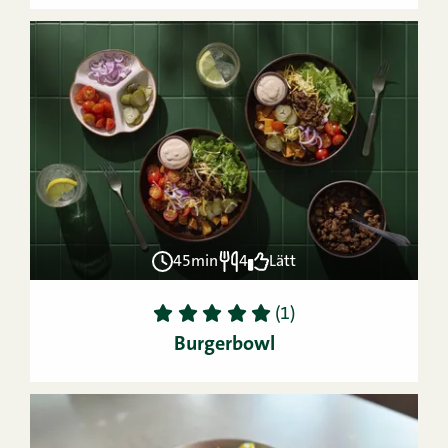
45min
4
Lätt
1
2
3
4
5
(1)
Burgerbowl