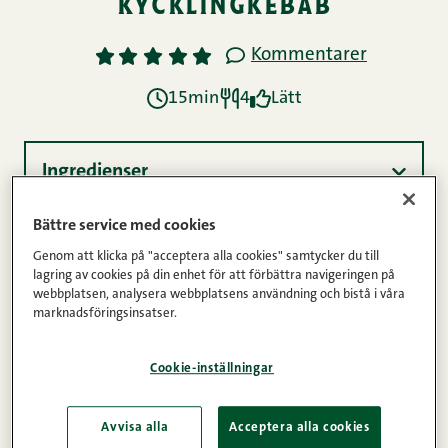
kycklingkebab
Kommentarer
1
2
3
4
5
15min
4
Lätt
Ingredienser
Bättre service med cookies
Instruktioner
Genom att klicka på "acceptera alla cookies" samtycker du till
lagring av cookies på din enhet för att förbättra navigeringen på
webbplatsen, analysera webbplatsens användning och bistå i våra
marknadsföringsinsatser.
Näringsinnehåll
Cookie-inställningar
Lätt, fräscht men även tillräckligt kryddstarkt för
Avvisa alla
Acceptera alla cookies
att passa även en vän av rejäla smaker. Herr