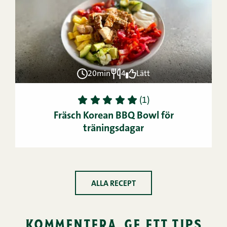
20min
4
Lätt
1
2
3
4
5
(1)
Fräsch Korean BBQ Bowl för
träningsdagar
ALLA RECEPT
kommentera, ge ett tips