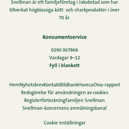
Snellman är ett familjeföretag i Jakobstad som har
tillverkat högklassiga kött- och charkprodukter i över
70 år.
Konsumentservice
0290 067866
Vardagar 9–12
Fyll i blankett
Hem
Nyhetsbrev
Kontakt
Bildbank
Horeca
Oiva-rapport
Redogörelse för användningen av cookies
Re­gis­ter­för­teck­ning
Familjen Snellman
Snellman-koncernens anmälningskanal
Cookie inställningar