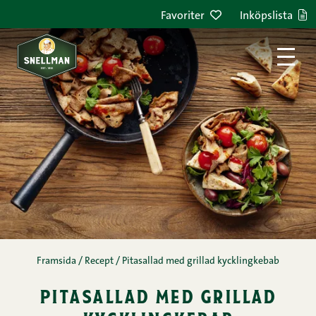
Hoppa till innehållet
Favoriter
Inköpslista
Framsida
/
Recept
/
Pitasallad med grillad kycklingkebab
pitasallad med grillad